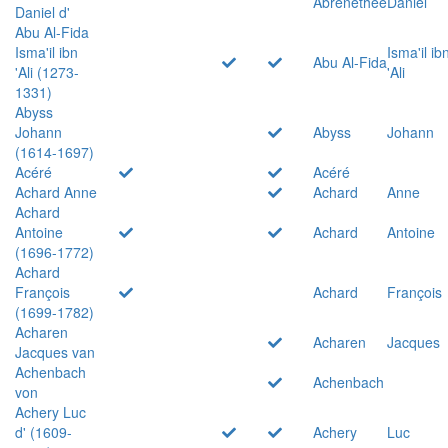
Abrenethée
Daniel
Daniel d'
Abu Al-Fida
Isma'il ibn
Isma'il ib
Abu Al-Fida
'Ali (1273-
'Ali
1331)
Abyss
Johann
Abyss
Johann
(1614-1697)
Acéré
Acéré
Achard Anne
Achard
Anne
Achard
Antoine
Achard
Antoine
(1696-1772)
Achard
François
Achard
François
(1699-1782)
Acharen
Acharen
Jacques
Jacques van
Achenbach
Achenbach
von
Achery Luc
d' (1609-
Achery
Luc