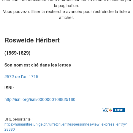
la pagination.
Vous pouvez utiliser la recherche avancée pour restreindre la liste à
afficher.
Rosweide Héribert
(1569-1629)
Son nom est cité dans les lettres
2572 de l'an 1715
ISNI:
http://isni.org/isni/0000000108825160
URL persistante :
https://humanities.unige.ch/turrettini/entites/personnes/view_express_entity/1
28380