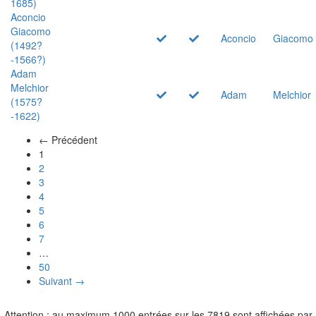
1685)
Aconcio
Giacomo
Aconcio
Giacomo
(1492?
-1566?)
Adam
Melchior
Adam
Melchior
(1575?
-1622)
← Précédent
(actuel)
1
2
3
4
5
6
7
…
50
Suivant →
Attention : au maximum 1000 entrées sur les 7819 sont affichées par