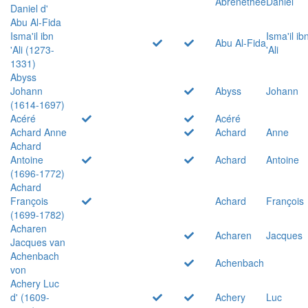
Abrenethée
Daniel
Daniel d'
Abu Al-Fida
Isma'il ibn
Isma'il ib
Abu Al-Fida
'Ali (1273-
'Ali
1331)
Abyss
Johann
Abyss
Johann
(1614-1697)
Acéré
Acéré
Achard Anne
Achard
Anne
Achard
Antoine
Achard
Antoine
(1696-1772)
Achard
François
Achard
François
(1699-1782)
Acharen
Acharen
Jacques
Jacques van
Achenbach
Achenbach
von
Achery Luc
d' (1609-
Achery
Luc