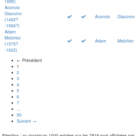
1685)
Aconcio
Giacomo
Aconcio
Giacomo
(1492?
-1566?)
Adam
Melchior
Adam
Melchior
(1575?
-1622)
← Précédent
(actuel)
1
2
3
4
5
6
7
…
50
Suivant →
Attention : au maximum 1000 entrées sur les 7819 sont affichées par