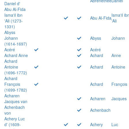
Abrenethée
Daniel
Daniel d'
Abu Al-Fida
Isma'il ibn
Isma'il ib
Abu Al-Fida
'Ali (1273-
'Ali
1331)
Abyss
Johann
Abyss
Johann
(1614-1697)
Acéré
Acéré
Achard Anne
Achard
Anne
Achard
Antoine
Achard
Antoine
(1696-1772)
Achard
François
Achard
François
(1699-1782)
Acharen
Acharen
Jacques
Jacques van
Achenbach
Achenbach
von
Achery Luc
d' (1609-
Achery
Luc