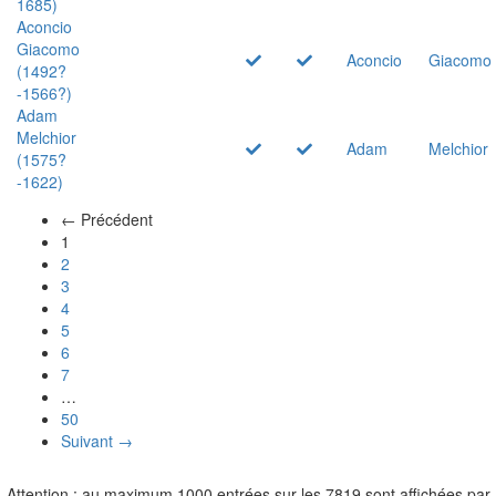
1685)
Aconcio
Giacomo
Aconcio
Giacomo
(1492?
-1566?)
Adam
Melchior
Adam
Melchior
(1575?
-1622)
← Précédent
(actuel)
1
2
3
4
5
6
7
…
50
Suivant →
Attention : au maximum 1000 entrées sur les 7819 sont affichées par