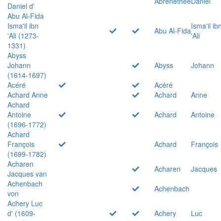
Abrenethée
Daniel
Daniel d'
Abu Al-Fida
Isma'il ibn
Isma'il ib
Abu Al-Fida
'Ali (1273-
'Ali
1331)
Abyss
Johann
Abyss
Johann
(1614-1697)
Acéré
Acéré
Achard Anne
Achard
Anne
Achard
Antoine
Achard
Antoine
(1696-1772)
Achard
François
Achard
François
(1699-1782)
Acharen
Acharen
Jacques
Jacques van
Achenbach
Achenbach
von
Achery Luc
d' (1609-
Achery
Luc