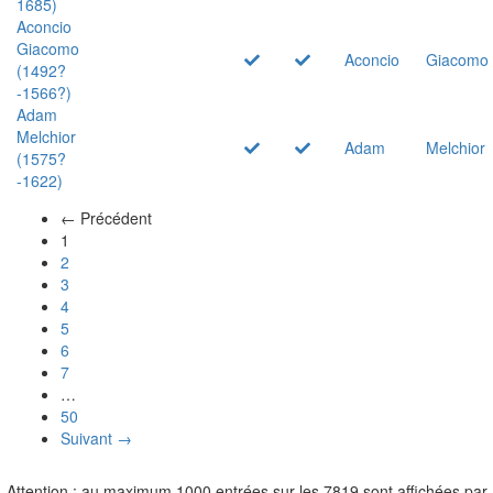
1685)
Aconcio
Giacomo
Aconcio
Giacomo
(1492?
-1566?)
Adam
Melchior
Adam
Melchior
(1575?
-1622)
← Précédent
(actuel)
1
2
3
4
5
6
7
…
50
Suivant →
Attention : au maximum 1000 entrées sur les 7819 sont affichées par