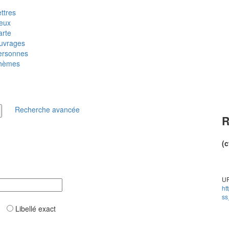
ttres
ieux
arte
uvrages
ersonnes
hèmes
Recherche avancée
R
(c
UR
ht
ss
ar
Libellé exact