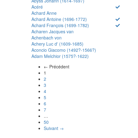
Abyss Johann (1614-1697)
Acéré
Achard Anne
Achard Antoine (1696-1772)
Achard François (1699-1782)
Acharen Jacques van
Achenbach von
Achery Luc d' (1609-1685)
Aconcio Giacomo (1492?-1566?)
Adam Melchior (1575?-1622)
← Précédent
(actuel)
1
2
3
4
5
6
7
…
50
Suivant →