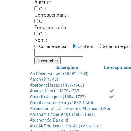
Auteur :
Oui
Correspondant :
Oui
Personne citée :
Oui
Nom :
Commence par
Contient
Se termine p
Rechercher
Description
Corresponda
Aa Pieter van der (1659?-1733)
Aaron (?-1745)
Abarbanel Isaac (1437-1508)
Abauzit Firmin (1679-1767)
Abbadie Jacques (1654-1727)
Abicht Johann Georg (1672-1740)
Ablancourt d' (cf. Frémont d'Ablancourt)
Non
Abraham Ecchellensis (1605-1664)
Abrenethée Daniel d'
Abu Al-Fida Isma'il ibn 'Ali (1273-1331)