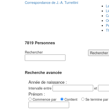
Correspondance de
J.-A. Turrettini
Le
L
C
O
P
T
7819 Personnes
Rechercher
Rechercher
Recherche avancée
Année de naissance :
Intervalle entre
et
Prénom :
Commence par
Contient
Se termine p