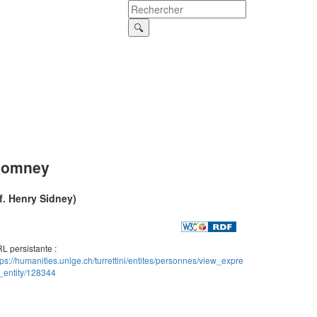
omney
f. Henry Sidney)
L persistante :
tps://humanities.unige.ch/turrettini/entites/personnes/view_expre
_entity/128344