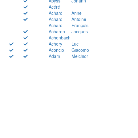
Abyss
Johann
Acéré
Achard
Anne
Achard
Antoine
Achard
François
Acharen
Jacques
Achenbach
Achery
Luc
Aconcio
Giacomo
Adam
Melchior