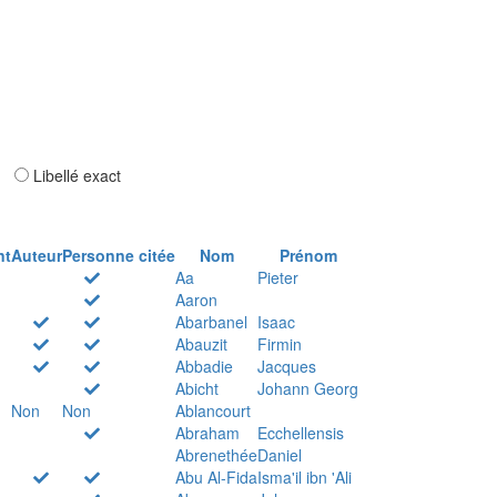
ar
Libellé exact
nt
Auteur
Personne citée
Nom
Prénom
Aa
Pieter
Aaron
Abarbanel
Isaac
Abauzit
Firmin
Abbadie
Jacques
Abicht
Johann Georg
Non
Non
Ablancourt
Abraham
Ecchellensis
Abrenethée
Daniel
Abu Al-Fida
Isma'il ibn 'Ali