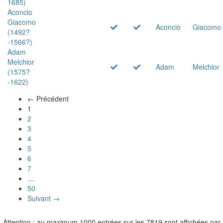
1685)
Aconcio
Giacomo
Aconcio
Giacomo
(1492?
-1566?)
Adam
Melchior
Adam
Melchior
(1575?
-1622)
← Précédent
(actuel)
1
2
3
4
5
6
7
…
50
Suivant →
Attention : au maximum 1000 entrées sur les 7819 sont affichées par