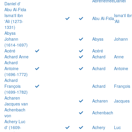
Abrenethée
Daniel
Daniel d'
Abu Al-Fida
Isma'il ibn
Isma'il ib
Abu Al-Fida
'Ali (1273-
'Ali
1331)
Abyss
Johann
Abyss
Johann
(1614-1697)
Acéré
Acéré
Achard Anne
Achard
Anne
Achard
Antoine
Achard
Antoine
(1696-1772)
Achard
François
Achard
François
(1699-1782)
Acharen
Acharen
Jacques
Jacques van
Achenbach
Achenbach
von
Achery Luc
d' (1609-
Achery
Luc