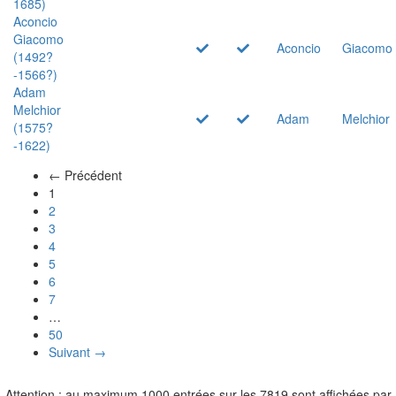
1685)
Aconcio
Giacomo
Aconcio
Giacomo
(1492?
-1566?)
Adam
Melchior
Adam
Melchior
(1575?
-1622)
← Précédent
(actuel)
1
2
3
4
5
6
7
…
50
Suivant →
Attention : au maximum 1000 entrées sur les 7819 sont affichées par