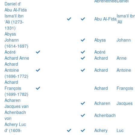
Abrenethée
Daniel
Daniel d'
Abu Al-Fida
Isma'il ibn
Isma'il ib
Abu Al-Fida
'Ali (1273-
'Ali
1331)
Abyss
Johann
Abyss
Johann
(1614-1697)
Acéré
Acéré
Achard Anne
Achard
Anne
Achard
Antoine
Achard
Antoine
(1696-1772)
Achard
François
Achard
François
(1699-1782)
Acharen
Acharen
Jacques
Jacques van
Achenbach
Achenbach
von
Achery Luc
d' (1609-
Achery
Luc