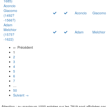
1685)
Aconcio
Giacomo
Aconcio
Giacomo
(1492?
-1566?)
Adam
Melchior
Adam
Melchior
(1575?
-1622)
← Précédent
(actuel)
1
2
3
4
5
6
7
…
50
Suivant →
Attention : au maximum 1000 entrées sur les 7819 sont affichées par