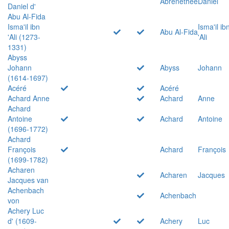
Abrenethée
Daniel
Daniel d'
Abu Al-Fida
Isma'il ibn
Isma'il ib
Abu Al-Fida
'Ali (1273-
'Ali
1331)
Abyss
Johann
Abyss
Johann
(1614-1697)
Acéré
Acéré
Achard Anne
Achard
Anne
Achard
Antoine
Achard
Antoine
(1696-1772)
Achard
François
Achard
François
(1699-1782)
Acharen
Acharen
Jacques
Jacques van
Achenbach
Achenbach
von
Achery Luc
d' (1609-
Achery
Luc