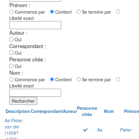
Prénom :
Commence par
Contient
Se termine par
Libellé exact
Auteur :
Oui
Correspondant :
Oui
Personne citée :
Oui
Nom :
Commence par
Contient
Se termine par
Libellé exact
Rechercher
Personne
Description
Correspondant
Auteur
Nom
Préno
citée
Aa Pieter
van der
Aa
Pieter
(1659?
-1733)