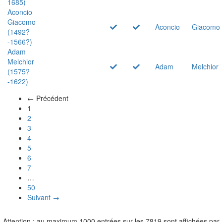
1685)
Aconcio
Giacomo
Aconcio
Giacomo
(1492?
-1566?)
Adam
Melchior
Adam
Melchior
(1575?
-1622)
← Précédent
(actuel)
1
2
3
4
5
6
7
…
50
Suivant →
Attention : au maximum 1000 entrées sur les 7819 sont affichées par