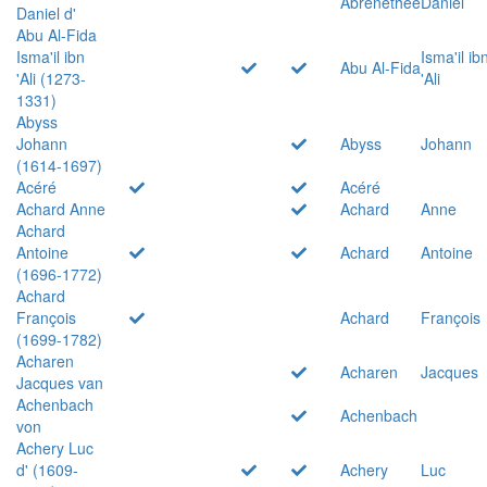
Abrenethée
Daniel
Daniel d'
Abu Al-Fida
Isma'il ibn
Isma'il ib
Abu Al-Fida
'Ali (1273-
'Ali
1331)
Abyss
Johann
Abyss
Johann
(1614-1697)
Acéré
Acéré
Achard Anne
Achard
Anne
Achard
Antoine
Achard
Antoine
(1696-1772)
Achard
François
Achard
François
(1699-1782)
Acharen
Acharen
Jacques
Jacques van
Achenbach
Achenbach
von
Achery Luc
d' (1609-
Achery
Luc