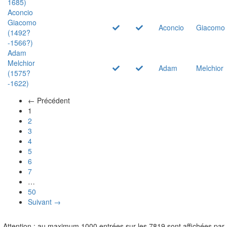
1685)
Aconcio
Giacomo
Aconcio
Giacomo
(1492?
-1566?)
Adam
Melchior
Adam
Melchior
(1575?
-1622)
← Précédent
(actuel)
1
2
3
4
5
6
7
…
50
Suivant →
Attention : au maximum 1000 entrées sur les 7819 sont affichées par