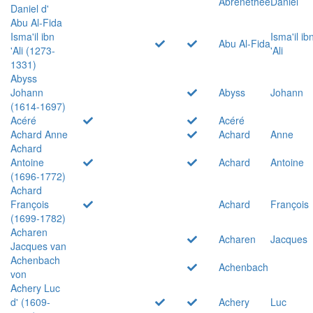
Abrenethée
Daniel
Daniel d'
Abu Al-Fida
Isma'il ibn
Isma'il ib
Abu Al-Fida
'Ali (1273-
'Ali
1331)
Abyss
Johann
Abyss
Johann
(1614-1697)
Acéré
Acéré
Achard Anne
Achard
Anne
Achard
Antoine
Achard
Antoine
(1696-1772)
Achard
François
Achard
François
(1699-1782)
Acharen
Acharen
Jacques
Jacques van
Achenbach
Achenbach
von
Achery Luc
d' (1609-
Achery
Luc