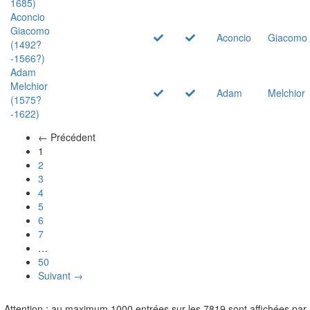
1685)
Aconcio
Giacomo
Aconcio
Giacomo
(1492?
-1566?)
Adam
Melchior
Adam
Melchior
(1575?
-1622)
← Précédent
(actuel)
1
2
3
4
5
6
7
…
50
Suivant →
Attention : au maximum 1000 entrées sur les 7819 sont affichées par