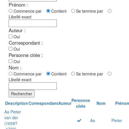
Prénom :
Commence par
Contient
Se termine par
Libellé exact
Auteur :
Oui
Correspondant :
Oui
Personne citée :
Oui
Nom :
Commence par
Contient
Se termine par
Libellé exact
Rechercher
Personne
Description
Correspondant
Auteur
Nom
Préno
citée
Aa Pieter
van der
Aa
Pieter
(1659?
-1733)