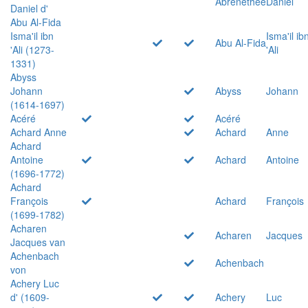
Abrenethée
Daniel
Daniel d'
Abu Al-Fida
Isma'il ibn
Isma'il ib
Abu Al-Fida
'Ali (1273-
'Ali
1331)
Abyss
Johann
Abyss
Johann
(1614-1697)
Acéré
Acéré
Achard Anne
Achard
Anne
Achard
Antoine
Achard
Antoine
(1696-1772)
Achard
François
Achard
François
(1699-1782)
Acharen
Acharen
Jacques
Jacques van
Achenbach
Achenbach
von
Achery Luc
d' (1609-
Achery
Luc