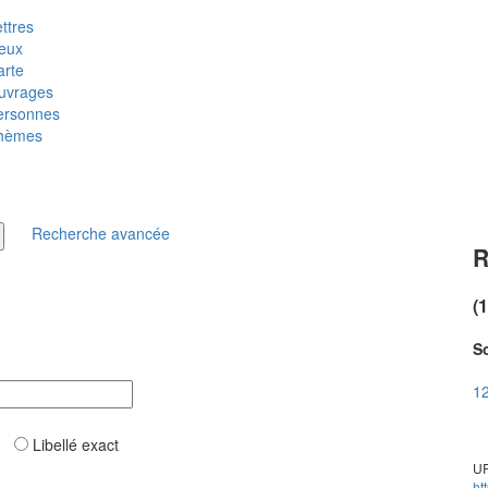
ttres
ieux
arte
uvrages
ersonnes
hèmes
Recherche avancée
R
(
So
12
ar
Libellé exact
UR
ht