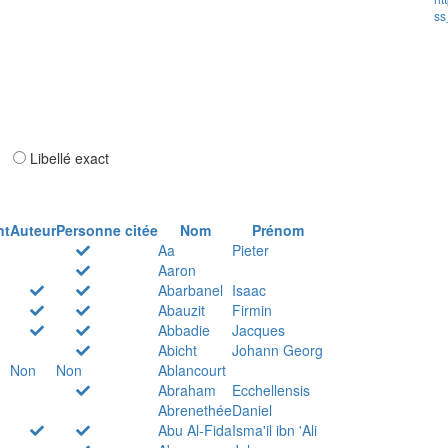
ss
ar
Libellé exact
nt
Auteur
Personne citée
Nom
Prénom
Aa
Pieter
Aaron
Abarbanel
Isaac
Abauzit
Firmin
Abbadie
Jacques
Abicht
Johann Georg
Non
Non
Ablancourt
Abraham
Ecchellensis
Abrenethée
Daniel
Abu Al-Fida
Isma'il ibn 'Ali