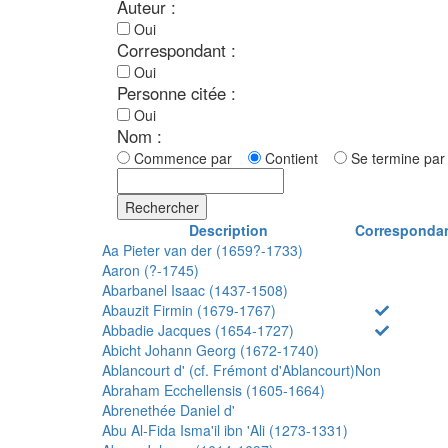
Auteur :
Oui
Correspondant :
Oui
Personne citée :
Oui
Nom :
Commence par
Contient
Se termine p
Rechercher
Description
Corresponda
Aa Pieter van der (1659?-1733)
Aaron (?-1745)
Abarbanel Isaac (1437-1508)
Abauzit Firmin (1679-1767)
Abbadie Jacques (1654-1727)
Abicht Johann Georg (1672-1740)
Ablancourt d' (cf. Frémont d'Ablancourt)
Non
Abraham Ecchellensis (1605-1664)
Abrenethée Daniel d'
Abu Al-Fida Isma'il ibn 'Ali (1273-1331)