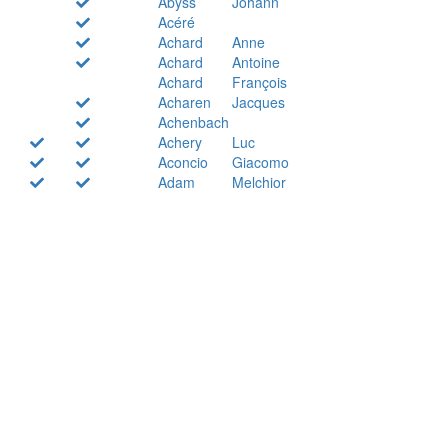
Abyss
Johann
Acéré
Achard
Anne
Achard
Antoine
Achard
François
Acharen
Jacques
Achenbach
Achery
Luc
Aconcio
Giacomo
Adam
Melchior