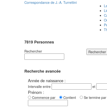
Correspondance de
J.-A. Turrettini
Le
L
C
O
P
T
7819 Personnes
Rechercher
Rechercher
Recherche avancée
Année de naissance :
Intervalle entre
et
Prénom :
Commence par
Contient
Se termine p