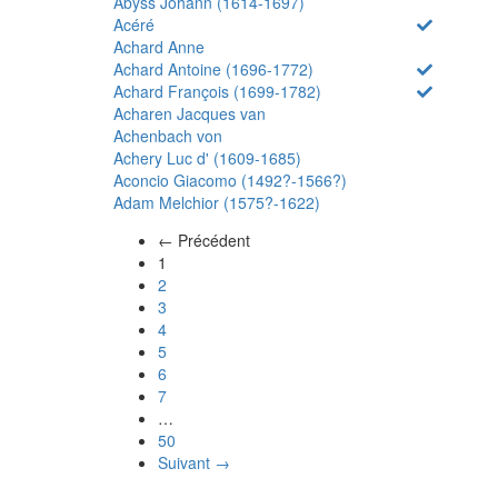
Abyss Johann (1614-1697)
Acéré
Achard Anne
Achard Antoine (1696-1772)
Achard François (1699-1782)
Acharen Jacques van
Achenbach von
Achery Luc d' (1609-1685)
Aconcio Giacomo (1492?-1566?)
Adam Melchior (1575?-1622)
← Précédent
(actuel)
1
2
3
4
5
6
7
…
50
Suivant →