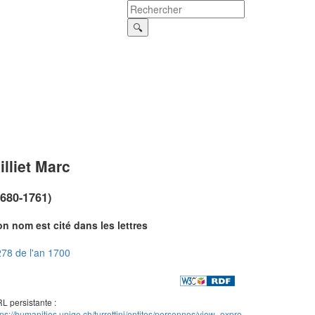
illiet Marc
1680-1761)
n nom est cité dans les lettres
78 de l'an 1700
L persistante :
tps://humanities.unige.ch/turrettini/entites/personnes/view_expre