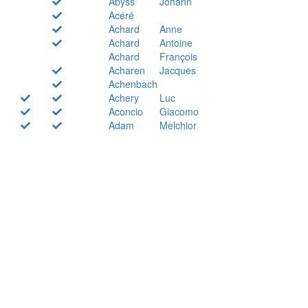
Abyss
Johann
Acéré
Achard
Anne
Achard
Antoine
Achard
François
Acharen
Jacques
Achenbach
Achery
Luc
Aconcio
Giacomo
Adam
Melchior