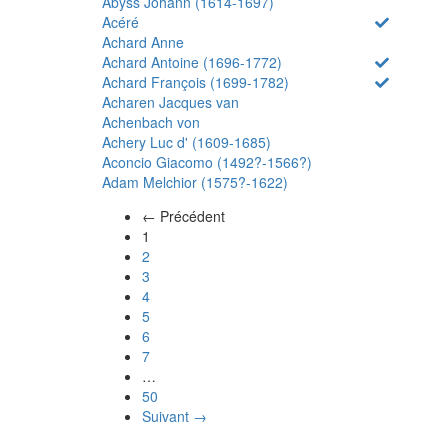
Abyss Johann (1614-1697)
Acéré
Achard Anne
Achard Antoine (1696-1772)
Achard François (1699-1782)
Acharen Jacques van
Achenbach von
Achery Luc d' (1609-1685)
Aconcio Giacomo (1492?-1566?)
Adam Melchior (1575?-1622)
← Précédent
(actuel)
1
2
3
4
5
6
7
…
50
Suivant →