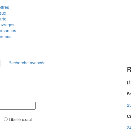
ttres
ieux
arte
uvrages
ersonnes
hèmes
Recherche avancée
R
(
So
25
Ci
ar
Libellé exact
24