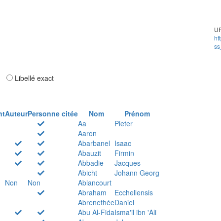
UR
ht
ss
ar
Libellé exact
nt
Auteur
Personne citée
Nom
Prénom
Aa
Pieter
Aaron
Abarbanel
Isaac
Abauzit
Firmin
Abbadie
Jacques
Abicht
Johann Georg
Non
Non
Ablancourt
Abraham
Ecchellensis
Abrenethée
Daniel
Abu Al-Fida
Isma'il ibn 'Ali