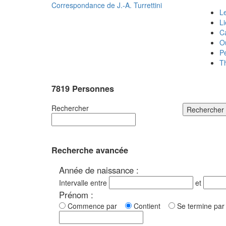
Correspondance de
J.-A. Turrettini
Le
L
C
O
P
T
7819 Personnes
Rechercher
Rechercher
Recherche avancée
Année de naissance :
Intervalle entre
et
Prénom :
Commence par
Contient
Se termine p