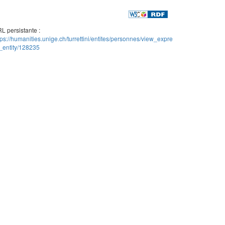
L persistante :
tps://humanities.unige.ch/turrettini/entites/personnes/view_expre
_entity/128235