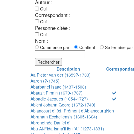
Auteur :
Oui
Correspondant :
Oui
Personne citée :
Oui
Nom :
Commence par
Contient
Se termine p
Rechercher
Description
Corresponda
Aa Pieter van der (1659?-1733)
Aaron (?-1745)
Abarbanel Isaac (1437-1508)
Abauzit Firmin (1679-1767)
Abbadie Jacques (1654-1727)
Abicht Johann Georg (1672-1740)
Ablancourt d' (cf. Frémont d'Ablancourt)
Non
Abraham Ecchellensis (1605-1664)
Abrenethée Daniel d'
Abu Al-Fida Isma'il ibn 'Ali (1273-1331)