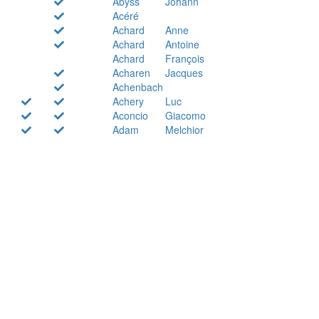
Abyss
Johann
Acéré
Achard
Anne
Achard
Antoine
Achard
François
Acharen
Jacques
Achenbach
Achery
Luc
Aconcio
Giacomo
Adam
Melchior