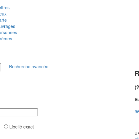
ttres
ieux
arte
uvrages
ersonnes
hèmes
Recherche avancée
R
(
So
96
ar
Libellé exact
UR
ht