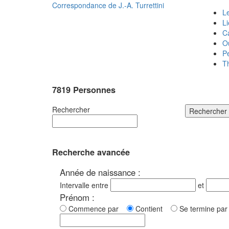
Correspondance de
J.-A. Turrettini
Le
L
C
O
P
T
7819 Personnes
Rechercher
Rechercher
Recherche avancée
Année de naissance :
Intervalle entre
et
Prénom :
Commence par
Contient
Se termine p