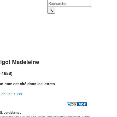
igot Madeleine
?-1688)
n nom est cité dans les lettres
 de l'an 1688
L persistante :
tps://humanities.unige.ch/turrettini/entites/personnes/view_expre