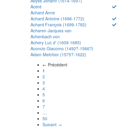
Abyss Johann (1614-1697)
Acéré
Achard Anne
Achard Antoine (1696-1772)
Achard François (1699-1782)
Acharen Jacques van
Achenbach von
Achery Luc d' (1609-1685)
Aconcio Giacomo (1492?-1566?)
Adam Melchior (1575?-1622)
← Précédent
(actuel)
1
2
3
4
5
6
7
…
50
Suivant →