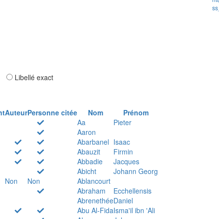
ss
ar
Libellé exact
nt
Auteur
Personne citée
Nom
Prénom
Aa
Pieter
Aaron
Abarbanel
Isaac
Abauzit
Firmin
Abbadie
Jacques
Abicht
Johann Georg
Non
Non
Ablancourt
Abraham
Ecchellensis
Abrenethée
Daniel
Abu Al-Fida
Isma'il ibn 'Ali