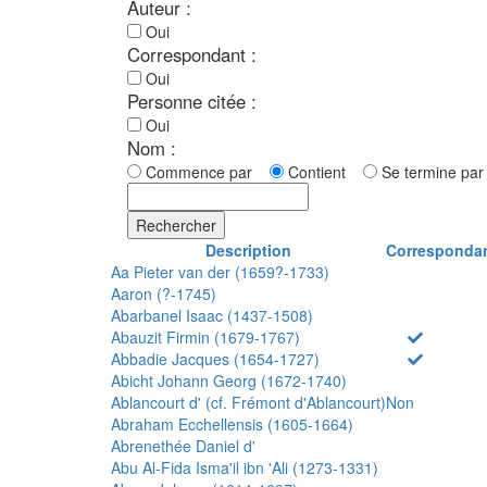
Auteur :
Oui
Correspondant :
Oui
Personne citée :
Oui
Nom :
Commence par
Contient
Se termine p
Rechercher
Description
Corresponda
Aa Pieter van der (1659?-1733)
Aaron (?-1745)
Abarbanel Isaac (1437-1508)
Abauzit Firmin (1679-1767)
Abbadie Jacques (1654-1727)
Abicht Johann Georg (1672-1740)
Ablancourt d' (cf. Frémont d'Ablancourt)
Non
Abraham Ecchellensis (1605-1664)
Abrenethée Daniel d'
Abu Al-Fida Isma'il ibn 'Ali (1273-1331)