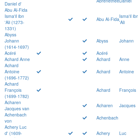
Abrenethée
Daniel
Daniel d'
Abu Al-Fida
Isma'il ibn
Isma'il ib
Abu Al-Fida
'Ali (1273-
'Ali
1331)
Abyss
Johann
Abyss
Johann
(1614-1697)
Acéré
Acéré
Achard Anne
Achard
Anne
Achard
Antoine
Achard
Antoine
(1696-1772)
Achard
François
Achard
François
(1699-1782)
Acharen
Acharen
Jacques
Jacques van
Achenbach
Achenbach
von
Achery Luc
d' (1609-
Achery
Luc