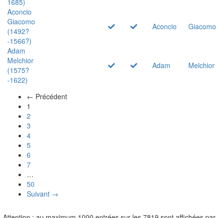
1685)
Aconcio
Giacomo
Aconcio
Giacomo
(1492?
-1566?)
Adam
Melchior
Adam
Melchior
(1575?
-1622)
← Précédent
(actuel)
1
2
3
4
5
6
7
…
50
Suivant →
Attention : au maximum 1000 entrées sur les 7819 sont affichées par