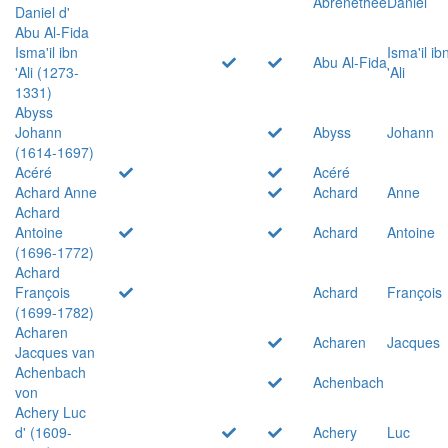
Abrenethée
Daniel
Daniel d'
Abu Al-Fida
Isma'il ibn
Isma'il ib
Abu Al-Fida
'Ali (1273-
'Ali
1331)
Abyss
Johann
Abyss
Johann
(1614-1697)
Acéré
Acéré
Achard Anne
Achard
Anne
Achard
Antoine
Achard
Antoine
(1696-1772)
Achard
François
Achard
François
(1699-1782)
Acharen
Acharen
Jacques
Jacques van
Achenbach
Achenbach
von
Achery Luc
d' (1609-
Achery
Luc