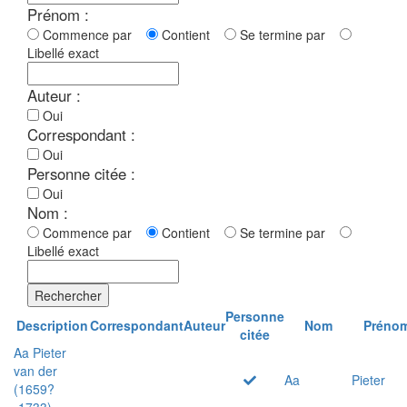
Prénom :
Commence par
Contient
Se termine par
Libellé exact
Auteur :
Oui
Correspondant :
Oui
Personne citée :
Oui
Nom :
Commence par
Contient
Se termine par
Libellé exact
Rechercher
Personne
Description
Correspondant
Auteur
Nom
Préno
citée
Aa Pieter
van der
Aa
Pieter
(1659?
-1733)