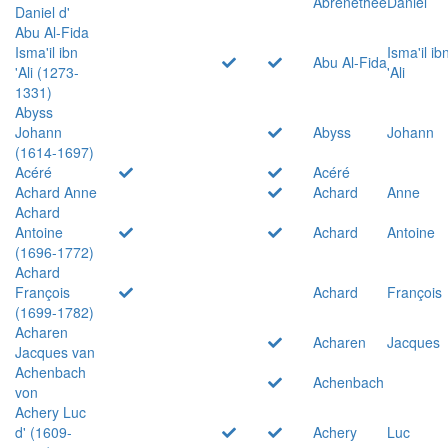
Abrenethée
Daniel
Daniel d'
Abu Al-Fida
Isma'il ibn
Isma'il ib
Abu Al-Fida
'Ali (1273-
'Ali
1331)
Abyss
Johann
Abyss
Johann
(1614-1697)
Acéré
Acéré
Achard Anne
Achard
Anne
Achard
Antoine
Achard
Antoine
(1696-1772)
Achard
François
Achard
François
(1699-1782)
Acharen
Acharen
Jacques
Jacques van
Achenbach
Achenbach
von
Achery Luc
d' (1609-
Achery
Luc