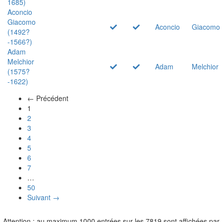
1685)
Aconcio
Giacomo
Aconcio
Giacomo
(1492?
-1566?)
Adam
Melchior
Adam
Melchior
(1575?
-1622)
← Précédent
(actuel)
1
2
3
4
5
6
7
…
50
Suivant →
Attention : au maximum 1000 entrées sur les 7819 sont affichées par