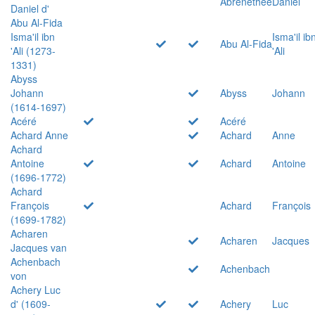
Abrenethée
Daniel
Daniel d'
Abu Al-Fida
Isma'il ibn
Isma'il ib
Abu Al-Fida
'Ali (1273-
'Ali
1331)
Abyss
Johann
Abyss
Johann
(1614-1697)
Acéré
Acéré
Achard Anne
Achard
Anne
Achard
Antoine
Achard
Antoine
(1696-1772)
Achard
François
Achard
François
(1699-1782)
Acharen
Acharen
Jacques
Jacques van
Achenbach
Achenbach
von
Achery Luc
d' (1609-
Achery
Luc