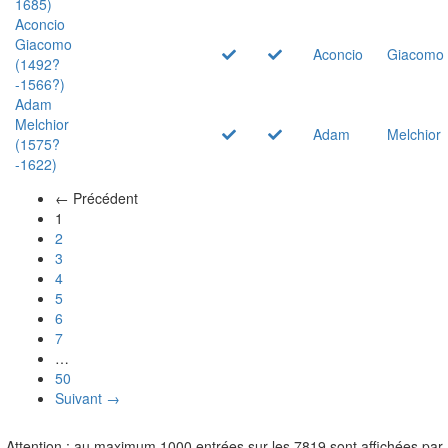
1685)
Aconcio
Giacomo
Aconcio
Giacomo
(1492?
-1566?)
Adam
Melchior
Adam
Melchior
(1575?
-1622)
← Précédent
(actuel)
1
2
3
4
5
6
7
…
50
Suivant →
Attention : au maximum 1000 entrées sur les 7819 sont affichées par