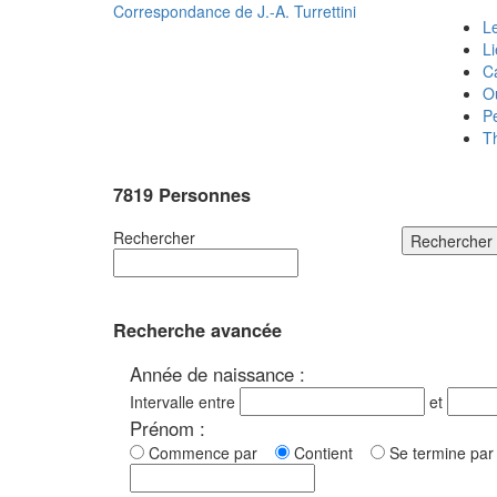
Correspondance de
J.-A. Turrettini
Le
L
C
O
P
T
7819 Personnes
Rechercher
Rechercher
Recherche avancée
Année de naissance :
Intervalle entre
et
Prénom :
Commence par
Contient
Se termine p