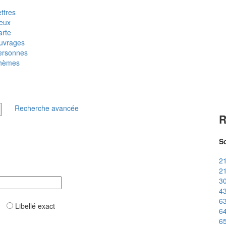
ttres
ieux
arte
uvrages
ersonnes
hèmes
Recherche avancée
R
So
21
21
30
43
63
ar
Libellé exact
64
65