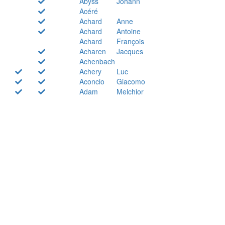
Abyss
Johann
Acéré
Achard
Anne
Achard
Antoine
Achard
François
Acharen
Jacques
Achenbach
Achery
Luc
Aconcio
Giacomo
Adam
Melchior