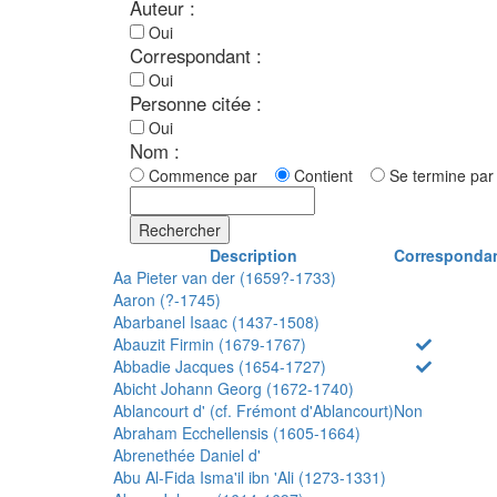
Auteur :
Oui
Correspondant :
Oui
Personne citée :
Oui
Nom :
Commence par
Contient
Se termine p
Rechercher
Description
Corresponda
Aa Pieter van der (1659?-1733)
Aaron (?-1745)
Abarbanel Isaac (1437-1508)
Abauzit Firmin (1679-1767)
Abbadie Jacques (1654-1727)
Abicht Johann Georg (1672-1740)
Ablancourt d' (cf. Frémont d'Ablancourt)
Non
Abraham Ecchellensis (1605-1664)
Abrenethée Daniel d'
Abu Al-Fida Isma'il ibn 'Ali (1273-1331)