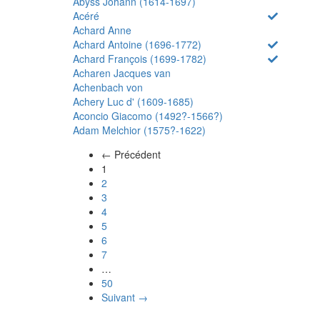
Abyss Johann (1614-1697)
Acéré
Achard Anne
Achard Antoine (1696-1772)
Achard François (1699-1782)
Acharen Jacques van
Achenbach von
Achery Luc d' (1609-1685)
Aconcio Giacomo (1492?-1566?)
Adam Melchior (1575?-1622)
← Précédent
(actuel)
1
2
3
4
5
6
7
…
50
Suivant →