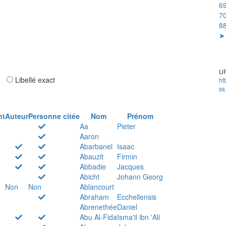
69
70
88
➤ 
UR
ar
Libellé exact
ht
ss
nt
Auteur
Personne citée
Nom
Prénom
Aa
Pieter
Aaron
Abarbanel
Isaac
Abauzit
Firmin
Abbadie
Jacques
Abicht
Johann Georg
Non
Non
Ablancourt
Abraham
Ecchellensis
Abrenethée
Daniel
Abu Al-Fida
Isma'il ibn 'Ali