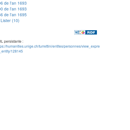
6 de l'an 1693
0 de l'an 1693
6 de l'an 1695
Lister (10)
L persistante :
tps://humanities.unige.ch/turrettini/entites/personnes/view_expre
_entity/128145