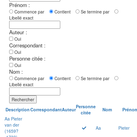
Prénom :
Commence par
Contient
Se termine par
Libellé exact
Auteur :
Oui
Correspondant :
Oui
Personne citée :
Oui
Nom :
Commence par
Contient
Se termine par
Libellé exact
Rechercher
Personne
Description
Correspondant
Auteur
Nom
Préno
citée
Aa Pieter
van der
Aa
Pieter
(1659?
-1733)