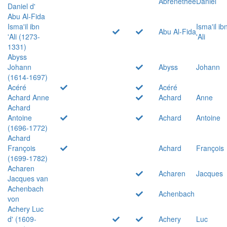
Abrenethée
Daniel
Daniel d'
Abu Al-Fida
Isma'il ibn
Isma'il ib
Abu Al-Fida
'Ali (1273-
'Ali
1331)
Abyss
Johann
Abyss
Johann
(1614-1697)
Acéré
Acéré
Achard Anne
Achard
Anne
Achard
Antoine
Achard
Antoine
(1696-1772)
Achard
François
Achard
François
(1699-1782)
Acharen
Acharen
Jacques
Jacques van
Achenbach
Achenbach
von
Achery Luc
d' (1609-
Achery
Luc