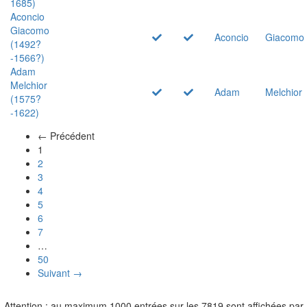
1685)
Aconcio
Giacomo
Aconcio
Giacomo
(1492?
-1566?)
Adam
Melchior
Adam
Melchior
(1575?
-1622)
← Précédent
(actuel)
1
2
3
4
5
6
7
…
50
Suivant →
Attention : au maximum 1000 entrées sur les 7819 sont affichées par