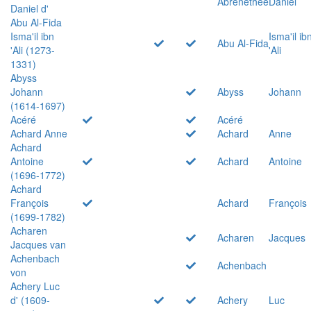
Abrenethée
Daniel
Daniel d'
Abu Al-Fida
Isma'il ibn
Isma'il ib
Abu Al-Fida
'Ali (1273-
'Ali
1331)
Abyss
Johann
Abyss
Johann
(1614-1697)
Acéré
Acéré
Achard Anne
Achard
Anne
Achard
Antoine
Achard
Antoine
(1696-1772)
Achard
François
Achard
François
(1699-1782)
Acharen
Acharen
Jacques
Jacques van
Achenbach
Achenbach
von
Achery Luc
d' (1609-
Achery
Luc