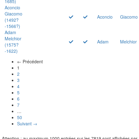
1685)
Aconcio
Giacomo
Aconcio
Giacomo
(1492?
-1566?)
Adam
Melchior
Adam
Melchior
(1575?
-1622)
← Précédent
(actuel)
1
2
3
4
5
6
7
…
50
Suivant →
Attention : au maximum 1000 entrées sur les 7819 sont affichées par