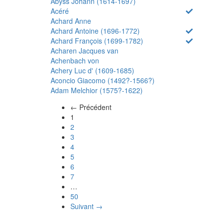
Abyss Johann (1614-1697)
Acéré
Achard Anne
Achard Antoine (1696-1772)
Achard François (1699-1782)
Acharen Jacques van
Achenbach von
Achery Luc d' (1609-1685)
Aconcio Giacomo (1492?-1566?)
Adam Melchior (1575?-1622)
← Précédent
(actuel)
1
2
3
4
5
6
7
…
50
Suivant →