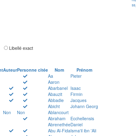
ss
ar
Libellé exact
nt
Auteur
Personne citée
Nom
Prénom
Aa
Pieter
Aaron
Abarbanel
Isaac
Abauzit
Firmin
Abbadie
Jacques
Abicht
Johann Georg
Non
Non
Ablancourt
Abraham
Ecchellensis
Abrenethée
Daniel
Abu Al-Fida
Isma'il ibn 'Ali