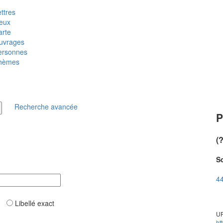
ttres
ieux
arte
uvrages
ersonnes
hèmes
Recherche avancée
P
(
So
44
ar
Libellé exact
UR
ht