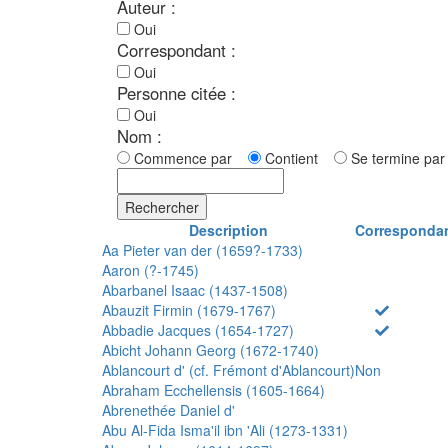
Auteur :
Oui
Correspondant :
Oui
Personne citée :
Oui
Nom :
Commence par
Contient
Se termine p
Rechercher
Description
Corresponda
Aa Pieter van der (1659?-1733)
Aaron (?-1745)
Abarbanel Isaac (1437-1508)
Abauzit Firmin (1679-1767)
Abbadie Jacques (1654-1727)
Abicht Johann Georg (1672-1740)
Ablancourt d' (cf. Frémont d'Ablancourt)
Non
Abraham Ecchellensis (1605-1664)
Abrenethée Daniel d'
Abu Al-Fida Isma'il ibn 'Ali (1273-1331)