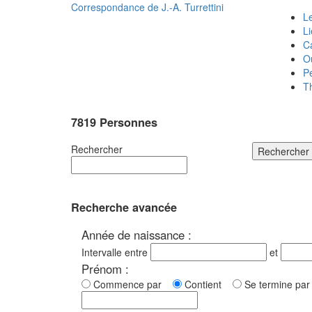
Correspondance de
J.-A. Turrettini
Le
L
C
O
P
T
7819 Personnes
Rechercher
Rechercher
Recherche avancée
Année de naissance :
Intervalle entre
et
Prénom :
Commence par
Contient
Se termine p