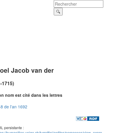
oel Jacob van der
?-1715)
n nom est cité dans les lettres
8 de l'an 1692
L persistante :
tps://humanities.unige.ch/turrettini/entites/personnes/view_expre