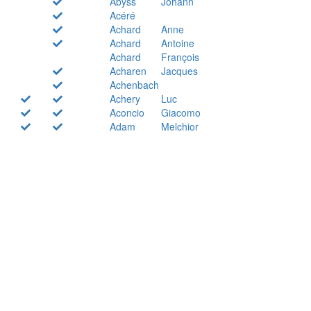
Abyss
Johann
Acéré
Achard
Anne
Achard
Antoine
Achard
François
Acharen
Jacques
Achenbach
Achery
Luc
Aconcio
Giacomo
Adam
Melchior