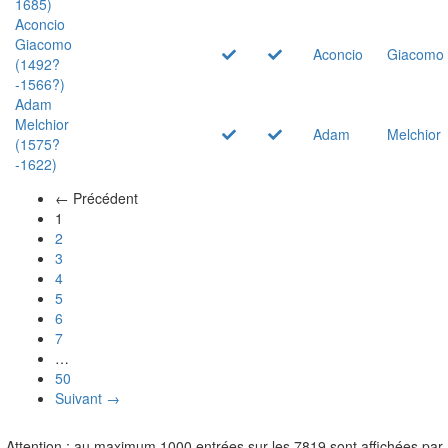
1685)
Aconcio
Giacomo
Aconcio
Giacomo
(1492?
-1566?)
Adam
Melchior
Adam
Melchior
(1575?
-1622)
← Précédent
(actuel)
1
2
3
4
5
6
7
…
50
Suivant →
Attention : au maximum 1000 entrées sur les 7819 sont affichées par