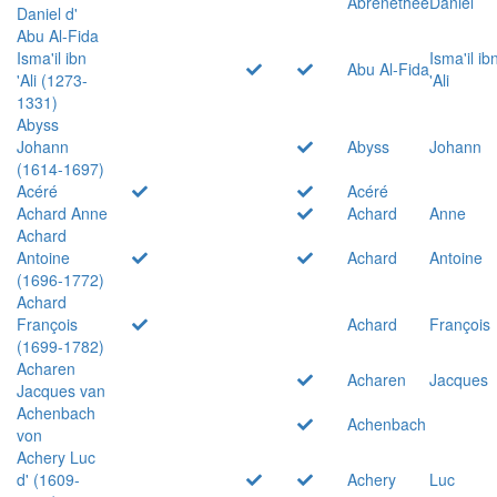
Abrenethée
Daniel
Daniel d'
Abu Al-Fida
Isma'il ibn
Isma'il ib
Abu Al-Fida
'Ali (1273-
'Ali
1331)
Abyss
Johann
Abyss
Johann
(1614-1697)
Acéré
Acéré
Achard Anne
Achard
Anne
Achard
Antoine
Achard
Antoine
(1696-1772)
Achard
François
Achard
François
(1699-1782)
Acharen
Acharen
Jacques
Jacques van
Achenbach
Achenbach
von
Achery Luc
d' (1609-
Achery
Luc