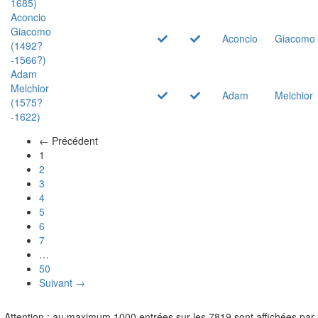
1685)
Aconcio
Giacomo
Aconcio
Giacomo
(1492?
-1566?)
Adam
Melchior
Adam
Melchior
(1575?
-1622)
← Précédent
(actuel)
1
2
3
4
5
6
7
…
50
Suivant →
Attention : au maximum 1000 entrées sur les 7819 sont affichées par