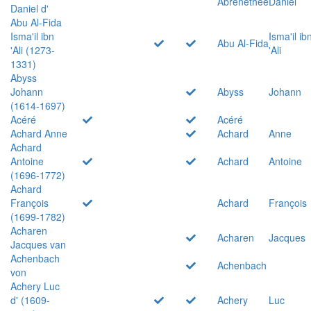
Abrenethée
Daniel
Daniel d'
Abu Al-Fida
Isma'il ibn
Isma'il ib
Abu Al-Fida
'Ali (1273-
'Ali
1331)
Abyss
Johann
Abyss
Johann
(1614-1697)
Acéré
Acéré
Achard Anne
Achard
Anne
Achard
Antoine
Achard
Antoine
(1696-1772)
Achard
François
Achard
François
(1699-1782)
Acharen
Acharen
Jacques
Jacques van
Achenbach
Achenbach
von
Achery Luc
d' (1609-
Achery
Luc