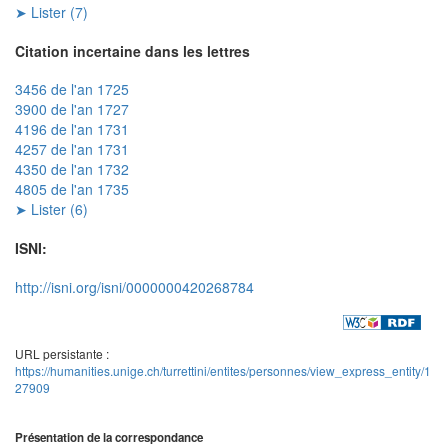
➤ Lister (7)
Citation incertaine dans les lettres
3456 de l'an 1725
3900 de l'an 1727
4196 de l'an 1731
4257 de l'an 1731
4350 de l'an 1732
4805 de l'an 1735
➤ Lister (6)
ISNI:
http://isni.org/isni/0000000420268784
URL persistante :
https://humanities.unige.ch/turrettini/entites/personnes/view_express_entity/1
27909
Présentation de la correspondance