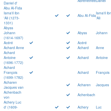
Abrenethée
Daniel
Daniel d'
Abu Al-Fida
Isma'il ibn
Isma'il ib
Abu Al-Fida
'Ali (1273-
'Ali
1331)
Abyss
Johann
Abyss
Johann
(1614-1697)
Acéré
Acéré
Achard Anne
Achard
Anne
Achard
Antoine
Achard
Antoine
(1696-1772)
Achard
François
Achard
François
(1699-1782)
Acharen
Acharen
Jacques
Jacques van
Achenbach
Achenbach
von
Achery Luc
d' (1609-
Achery
Luc