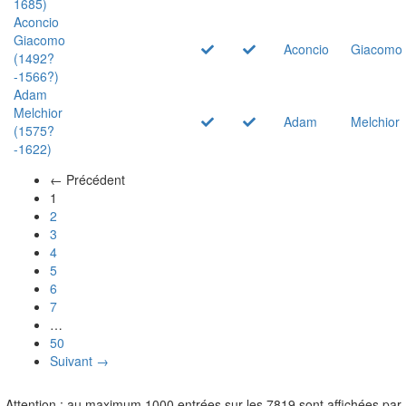
1685)
Aconcio
Giacomo
Aconcio
Giacomo
(1492?
-1566?)
Adam
Melchior
Adam
Melchior
(1575?
-1622)
← Précédent
(actuel)
1
2
3
4
5
6
7
…
50
Suivant →
Attention : au maximum 1000 entrées sur les 7819 sont affichées par