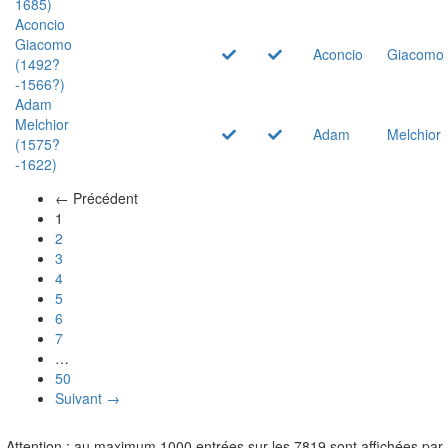
1685)
Aconcio
Giacomo
Aconcio
Giacomo
(1492?
-1566?)
Adam
Melchior
Adam
Melchior
(1575?
-1622)
← Précédent
(actuel)
1
2
3
4
5
6
7
…
50
Suivant →
Attention : au maximum 1000 entrées sur les 7819 sont affichées par