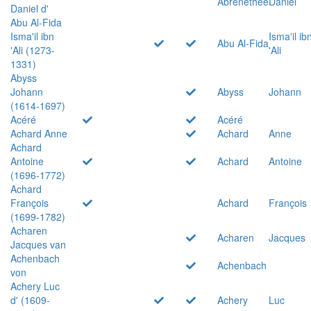
Abrenethée
Daniel
Daniel d'
Abu Al-Fida
Isma'il ibn
Isma'il ib
Abu Al-Fida
'Ali (1273-
'Ali
1331)
Abyss
Johann
Abyss
Johann
(1614-1697)
Acéré
Acéré
Achard Anne
Achard
Anne
Achard
Antoine
Achard
Antoine
(1696-1772)
Achard
François
Achard
François
(1699-1782)
Acharen
Acharen
Jacques
Jacques van
Achenbach
Achenbach
von
Achery Luc
d' (1609-
Achery
Luc