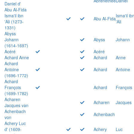
Abrenethée
Daniel
Daniel d'
Abu Al-Fida
Isma'il ibn
Isma'il ib
Abu Al-Fida
'Ali (1273-
'Ali
1331)
Abyss
Johann
Abyss
Johann
(1614-1697)
Acéré
Acéré
Achard Anne
Achard
Anne
Achard
Antoine
Achard
Antoine
(1696-1772)
Achard
François
Achard
François
(1699-1782)
Acharen
Acharen
Jacques
Jacques van
Achenbach
Achenbach
von
Achery Luc
d' (1609-
Achery
Luc