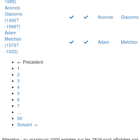
1685)
Aconcio
Giacomo
Aconcio
Giacomo
(1492?
-1566?)
Adam
Melchior
Adam
Melchior
(1575?
-1622)
← Précédent
(actuel)
1
2
3
4
5
6
7
…
50
Suivant →
Attention : au maximum 1000 entrées sur les 7819 sont affichées par