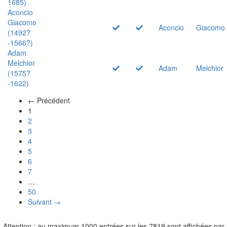
1685)
Aconcio
Giacomo
Aconcio
Giacomo
(1492?
-1566?)
Adam
Melchior
Adam
Melchior
(1575?
-1622)
← Précédent
(actuel)
1
2
3
4
5
6
7
…
50
Suivant →
Attention : au maximum 1000 entrées sur les 7819 sont affichées par