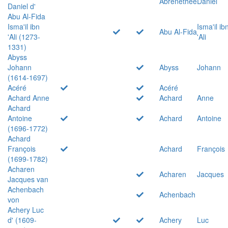
Abrenethée
Daniel
Daniel d'
Abu Al-Fida
Isma'il ibn
Isma'il ib
Abu Al-Fida
'Ali (1273-
'Ali
1331)
Abyss
Johann
Abyss
Johann
(1614-1697)
Acéré
Acéré
Achard Anne
Achard
Anne
Achard
Antoine
Achard
Antoine
(1696-1772)
Achard
François
Achard
François
(1699-1782)
Acharen
Acharen
Jacques
Jacques van
Achenbach
Achenbach
von
Achery Luc
d' (1609-
Achery
Luc