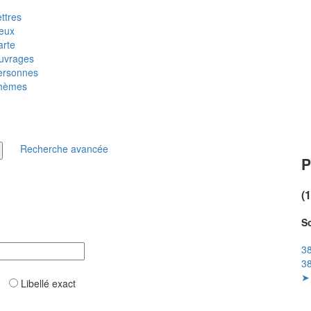
ttres
ieux
arte
uvrages
ersonnes
hèmes
Recherche avancée
P
(
So
38
38
➤ 
ar
Libellé exact