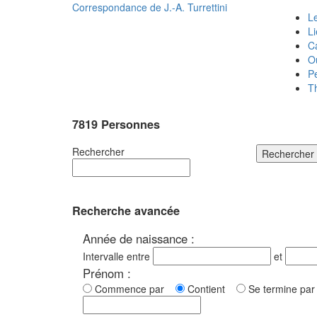
Correspondance de
J.-A. Turrettini
Le
L
C
O
P
T
7819 Personnes
Rechercher
Rechercher
Recherche avancée
Année de naissance :
Intervalle entre
et
Prénom :
Commence par
Contient
Se termine p