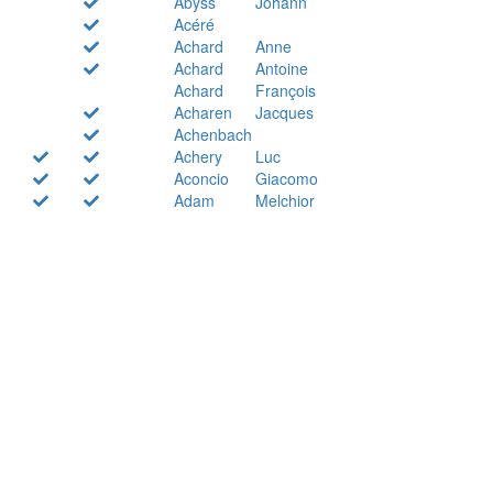
Abyss
Johann
Acéré
Achard
Anne
Achard
Antoine
Achard
François
Acharen
Jacques
Achenbach
Achery
Luc
Aconcio
Giacomo
Adam
Melchior