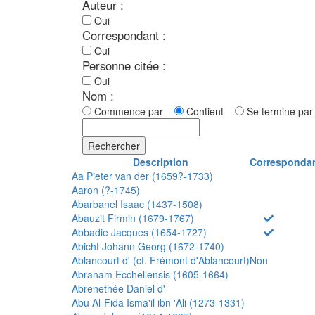
Auteur :
Oui
Correspondant :
Oui
Personne citée :
Oui
Nom :
Commence par
Contient
Se termine p
Rechercher
Description
Corresponda
Aa Pieter van der (1659?-1733)
Aaron (?-1745)
Abarbanel Isaac (1437-1508)
Abauzit Firmin (1679-1767)
Abbadie Jacques (1654-1727)
Abicht Johann Georg (1672-1740)
Ablancourt d' (cf. Frémont d'Ablancourt)
Non
Abraham Ecchellensis (1605-1664)
Abrenethée Daniel d'
Abu Al-Fida Isma'il ibn 'Ali (1273-1331)