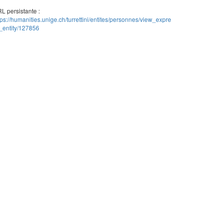
L persistante :
tps://humanities.unige.ch/turrettini/entites/personnes/view_expre
_entity/127856