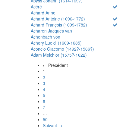
Abyss Johann (1614-1697)
Acéré
Achard Anne
Achard Antoine (1696-1772)
Achard François (1699-1782)
Acharen Jacques van
Achenbach von
Achery Luc d' (1609-1685)
Aconcio Giacomo (1492?-1566?)
Adam Melchior (1575?-1622)
← Précédent
(actuel)
1
2
3
4
5
6
7
…
50
Suivant →