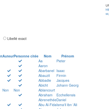
UR
ht
ss
ar
Libellé exact
nt
Auteur
Personne citée
Nom
Prénom
Aa
Pieter
Aaron
Abarbanel
Isaac
Abauzit
Firmin
Abbadie
Jacques
Abicht
Johann Georg
Non
Non
Ablancourt
Abraham
Ecchellensis
Abrenethée
Daniel
Abu Al-Fida
Isma'il ibn 'Ali