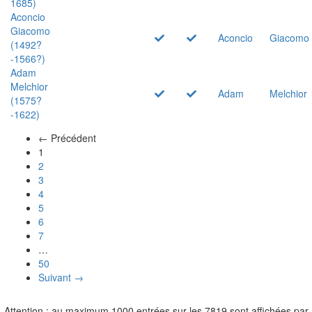
1685)
Aconcio
Giacomo
Aconcio
Giacomo
(1492?
-1566?)
Adam
Melchior
Adam
Melchior
(1575?
-1622)
← Précédent
(actuel)
1
2
3
4
5
6
7
…
50
Suivant →
Attention : au maximum 1000 entrées sur les 7819 sont affichées par