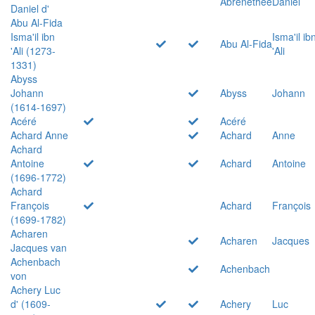
Abrenethée
Daniel
Daniel d'
Abu Al-Fida
Isma'il ibn
Isma'il ib
Abu Al-Fida
'Ali (1273-
'Ali
1331)
Abyss
Johann
Abyss
Johann
(1614-1697)
Acéré
Acéré
Achard Anne
Achard
Anne
Achard
Antoine
Achard
Antoine
(1696-1772)
Achard
François
Achard
François
(1699-1782)
Acharen
Acharen
Jacques
Jacques van
Achenbach
Achenbach
von
Achery Luc
d' (1609-
Achery
Luc