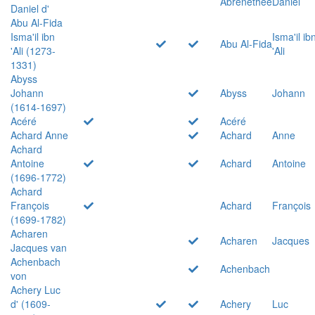
Abrenethée
Daniel
Daniel d'
Abu Al-Fida
Isma'il ibn
Isma'il ib
Abu Al-Fida
'Ali (1273-
'Ali
1331)
Abyss
Johann
Abyss
Johann
(1614-1697)
Acéré
Acéré
Achard Anne
Achard
Anne
Achard
Antoine
Achard
Antoine
(1696-1772)
Achard
François
Achard
François
(1699-1782)
Acharen
Acharen
Jacques
Jacques van
Achenbach
Achenbach
von
Achery Luc
d' (1609-
Achery
Luc