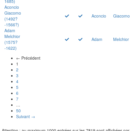
1685)
Aconcio
Giacomo
Aconcio
Giacomo
(1492?
-1566?)
Adam
Melchior
Adam
Melchior
(1575?
-1622)
← Précédent
(actuel)
1
2
3
4
5
6
7
…
50
Suivant →
Attention : au maximum 1000 entrées sur les 7819 sont affichées par