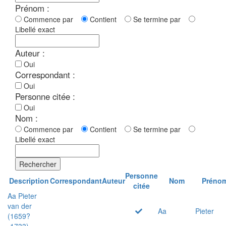
Prénom :
Commence par
Contient
Se termine par
Libellé exact
Auteur :
Oui
Correspondant :
Oui
Personne citée :
Oui
Nom :
Commence par
Contient
Se termine par
Libellé exact
Rechercher
Personne
Description
Correspondant
Auteur
Nom
Préno
citée
Aa Pieter
van der
Aa
Pieter
(1659?
-1733)