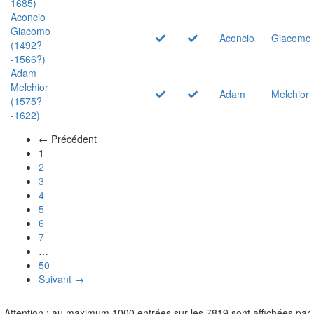
1685)
Aconcio
Giacomo
Aconcio
Giacomo
(1492?
-1566?)
Adam
Melchior
Adam
Melchior
(1575?
-1622)
← Précédent
(actuel)
1
2
3
4
5
6
7
…
50
Suivant →
Attention : au maximum 1000 entrées sur les 7819 sont affichées par