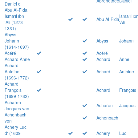
Abrenethée
Daniel
Daniel d'
Abu Al-Fida
Isma'il ibn
Isma'il ib
Abu Al-Fida
'Ali (1273-
'Ali
1331)
Abyss
Johann
Abyss
Johann
(1614-1697)
Acéré
Acéré
Achard Anne
Achard
Anne
Achard
Antoine
Achard
Antoine
(1696-1772)
Achard
François
Achard
François
(1699-1782)
Acharen
Acharen
Jacques
Jacques van
Achenbach
Achenbach
von
Achery Luc
d' (1609-
Achery
Luc