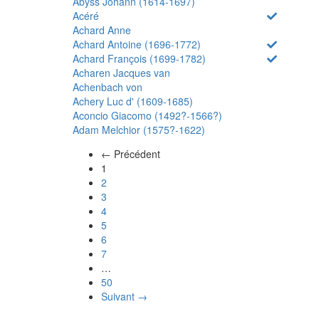
Abyss Johann (1614-1697)
Acéré
Achard Anne
Achard Antoine (1696-1772)
Achard François (1699-1782)
Acharen Jacques van
Achenbach von
Achery Luc d' (1609-1685)
Aconcio Giacomo (1492?-1566?)
Adam Melchior (1575?-1622)
← Précédent
(actuel)
1
2
3
4
5
6
7
…
50
Suivant →