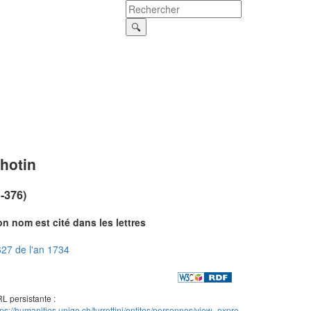
hotin
?-376)
n nom est cité dans les lettres
27 de l'an 1734
L persistante :
tps://humanities.unige.ch/turrettini/entites/personnes/view_expre