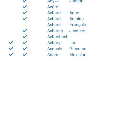
Abyss
Johann
Acéré
Achard
Anne
Achard
Antoine
Achard
François
Acharen
Jacques
Achenbach
Achery
Luc
Aconcio
Giacomo
Adam
Melchior