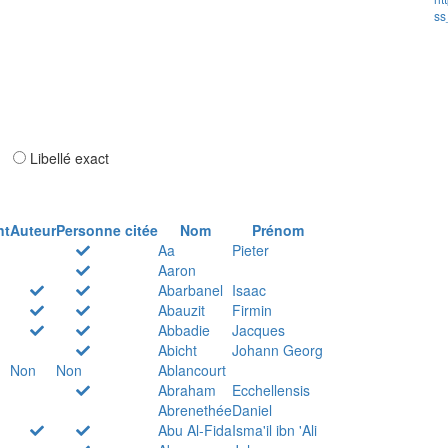
ss
ar
Libellé exact
nt
Auteur
Personne citée
Nom
Prénom
Aa
Pieter
Aaron
Abarbanel
Isaac
Abauzit
Firmin
Abbadie
Jacques
Abicht
Johann Georg
Non
Non
Ablancourt
Abraham
Ecchellensis
Abrenethée
Daniel
Abu Al-Fida
Isma'il ibn 'Ali