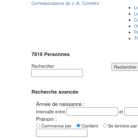
Correspondance de
J.-A. Turrettini
Le
L
C
O
P
T
7819 Personnes
Rechercher
Rechercher
Recherche avancée
Année de naissance :
Intervalle entre
et
Prénom :
Commence par
Contient
Se termine p