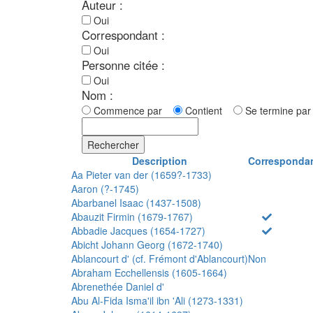
Auteur :
Oui
Correspondant :
Oui
Personne citée :
Oui
Nom :
Commence par
Contient
Se termine p
Rechercher
Description
Corresponda
Aa Pieter van der (1659?-1733)
Aaron (?-1745)
Abarbanel Isaac (1437-1508)
Abauzit Firmin (1679-1767)
Abbadie Jacques (1654-1727)
Abicht Johann Georg (1672-1740)
Ablancourt d' (cf. Frémont d'Ablancourt)
Non
Abraham Ecchellensis (1605-1664)
Abrenethée Daniel d'
Abu Al-Fida Isma'il ibn 'Ali (1273-1331)