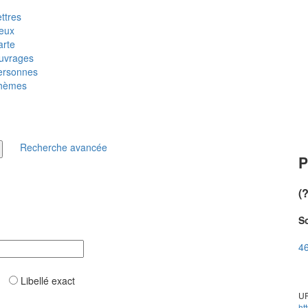
ttres
ieux
arte
uvrages
ersonnes
hèmes
Recherche avancée
P
(
So
46
ar
Libellé exact
UR
ht