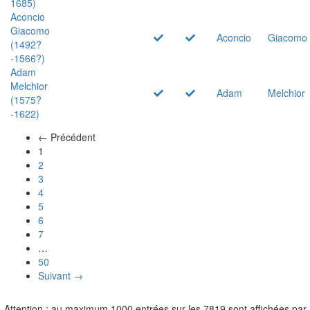
1685)
Aconcio
Giacomo
Aconcio
Giacomo
(1492?
-1566?)
Adam
Melchior
Adam
Melchior
(1575?
-1622)
← Précédent
(actuel)
1
2
3
4
5
6
7
…
50
Suivant →
Attention : au maximum 1000 entrées sur les 7819 sont affichées par