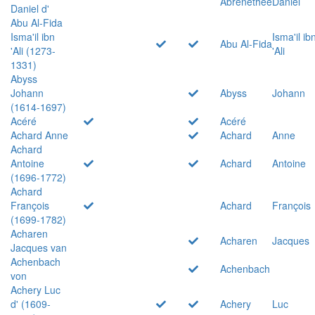
Abrenethée
Daniel
Daniel d'
Abu Al-Fida
Isma'il ibn
Isma'il ib
Abu Al-Fida
'Ali (1273-
'Ali
1331)
Abyss
Johann
Abyss
Johann
(1614-1697)
Acéré
Acéré
Achard Anne
Achard
Anne
Achard
Antoine
Achard
Antoine
(1696-1772)
Achard
François
Achard
François
(1699-1782)
Acharen
Acharen
Jacques
Jacques van
Achenbach
Achenbach
von
Achery Luc
d' (1609-
Achery
Luc