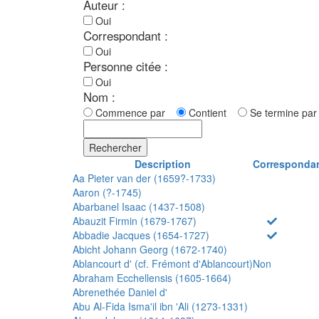
Auteur :
Oui
Correspondant :
Oui
Personne citée :
Oui
Nom :
Commence par
Contient
Se termine p
Rechercher
Description
Corresponda
Aa Pieter van der (1659?-1733)
Aaron (?-1745)
Abarbanel Isaac (1437-1508)
Abauzit Firmin (1679-1767)
Abbadie Jacques (1654-1727)
Abicht Johann Georg (1672-1740)
Ablancourt d' (cf. Frémont d'Ablancourt)
Non
Abraham Ecchellensis (1605-1664)
Abrenethée Daniel d'
Abu Al-Fida Isma'il ibn 'Ali (1273-1331)