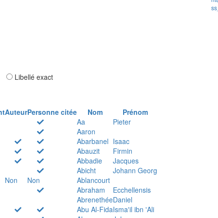
ss
ar
Libellé exact
nt
Auteur
Personne citée
Nom
Prénom
Aa
Pieter
Aaron
Abarbanel
Isaac
Abauzit
Firmin
Abbadie
Jacques
Abicht
Johann Georg
Non
Non
Ablancourt
Abraham
Ecchellensis
Abrenethée
Daniel
Abu Al-Fida
Isma'il ibn 'Ali