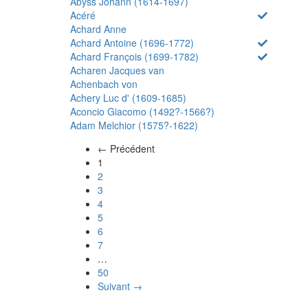
Abyss Johann (1614-1697)
Acéré
Achard Anne
Achard Antoine (1696-1772)
Achard François (1699-1782)
Acharen Jacques van
Achenbach von
Achery Luc d' (1609-1685)
Aconcio Giacomo (1492?-1566?)
Adam Melchior (1575?-1622)
← Précédent
(actuel)
1
2
3
4
5
6
7
…
50
Suivant →