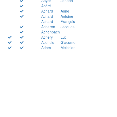
Abyss
Johann
Acéré
Achard
Anne
Achard
Antoine
Achard
François
Acharen
Jacques
Achenbach
Achery
Luc
Aconcio
Giacomo
Adam
Melchior