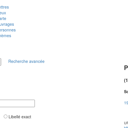
ttres
ieux
arte
uvrages
ersonnes
hèmes
Recherche avancée
P
(
So
19
ar
Libellé exact
UR
ht