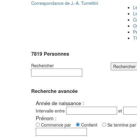
Correspondance de
J.-A. Turrettini
Le
L
C
O
P
T
7819 Personnes
Rechercher
Rechercher
Recherche avancée
Année de naissance :
Intervalle entre
et
Prénom :
Commence par
Contient
Se termine p