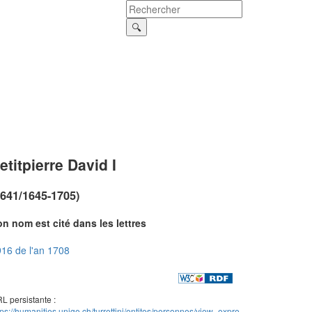
etitpierre David I
1641/1645-1705)
n nom est cité dans les lettres
16 de l'an 1708
L persistante :
tps://humanities.unige.ch/turrettini/entites/personnes/view_expre