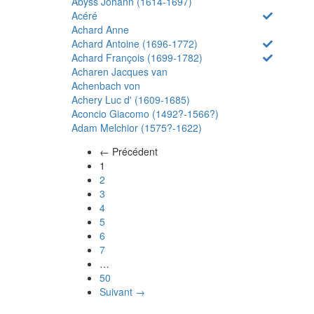
Abyss Johann (1614-1697)
Acéré
Achard Anne
Achard Antoine (1696-1772)
Achard François (1699-1782)
Acharen Jacques van
Achenbach von
Achery Luc d' (1609-1685)
Aconcio Giacomo (1492?-1566?)
Adam Melchior (1575?-1622)
← Précédent
(actuel)
1
2
3
4
5
6
7
…
50
Suivant →