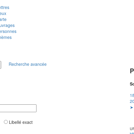
ttres
ieux
arte
uvrages
ersonnes
hèmes
Recherche avancée
P
So
18
20
➤ 
ar
Libellé exact
UR
ht