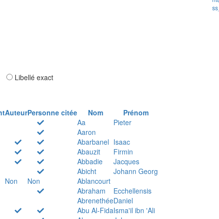
ss
ar
Libellé exact
nt
Auteur
Personne citée
Nom
Prénom
Aa
Pieter
Aaron
Abarbanel
Isaac
Abauzit
Firmin
Abbadie
Jacques
Abicht
Johann Georg
Non
Non
Ablancourt
Abraham
Ecchellensis
Abrenethée
Daniel
Abu Al-Fida
Isma'il ibn 'Ali