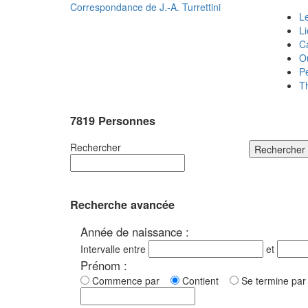
Correspondance de
J.-A. Turrettini
Le
L
C
O
P
T
7819 Personnes
Rechercher
Rechercher
Recherche avancée
Année de naissance :
Intervalle entre
et
Prénom :
Commence par
Contient
Se termine p