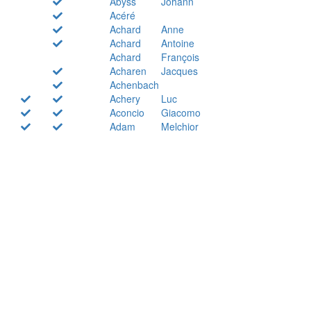
Abyss
Johann
Acéré
Achard
Anne
Achard
Antoine
Achard
François
Acharen
Jacques
Achenbach
Achery
Luc
Aconcio
Giacomo
Adam
Melchior