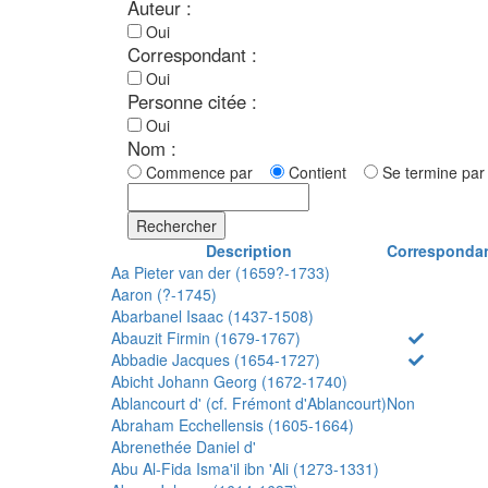
Auteur :
Oui
Correspondant :
Oui
Personne citée :
Oui
Nom :
Commence par
Contient
Se termine p
Rechercher
Description
Corresponda
Aa Pieter van der (1659?-1733)
Aaron (?-1745)
Abarbanel Isaac (1437-1508)
Abauzit Firmin (1679-1767)
Abbadie Jacques (1654-1727)
Abicht Johann Georg (1672-1740)
Ablancourt d' (cf. Frémont d'Ablancourt)
Non
Abraham Ecchellensis (1605-1664)
Abrenethée Daniel d'
Abu Al-Fida Isma'il ibn 'Ali (1273-1331)