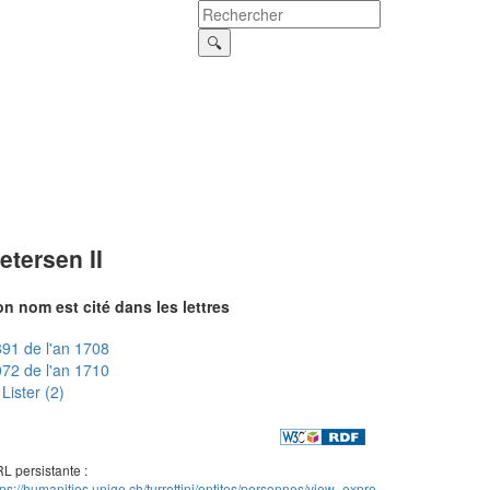
etersen II
n nom est cité dans les lettres
91 de l'an 1708
72 de l'an 1710
Lister (2)
L persistante :
tps://humanities.unige.ch/turrettini/entites/personnes/view_expre