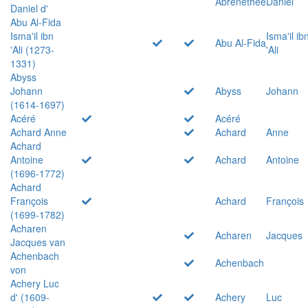
Abrenethée
Daniel
Daniel d'
Abu Al-Fida
Isma'il ibn
Isma'il ib
Abu Al-Fida
'Ali (1273-
'Ali
1331)
Abyss
Johann
Abyss
Johann
(1614-1697)
Acéré
Acéré
Achard Anne
Achard
Anne
Achard
Antoine
Achard
Antoine
(1696-1772)
Achard
François
Achard
François
(1699-1782)
Acharen
Acharen
Jacques
Jacques van
Achenbach
Achenbach
von
Achery Luc
d' (1609-
Achery
Luc