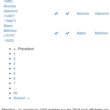
1685)
Aconcio
Giacomo
Aconcio
Giacomo
(1492?
-1566?)
Adam
Melchior
Adam
Melchior
(1575?
-1622)
← Précédent
(actuel)
1
2
3
4
5
6
7
…
50
Suivant →
Attention : au maximum 1000 entrées sur les 7819 sont affichées par