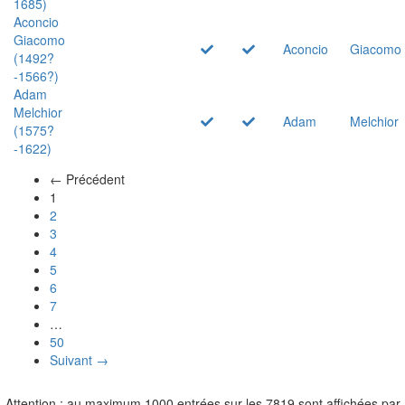
1685)
Aconcio
Giacomo
Aconcio
Giacomo
(1492?
-1566?)
Adam
Melchior
Adam
Melchior
(1575?
-1622)
← Précédent
(actuel)
1
2
3
4
5
6
7
…
50
Suivant →
Attention : au maximum 1000 entrées sur les 7819 sont affichées par