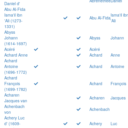
Abrenethée
Daniel
Daniel d'
Abu Al-Fida
Isma'il ibn
Isma'il ib
Abu Al-Fida
'Ali (1273-
'Ali
1331)
Abyss
Johann
Abyss
Johann
(1614-1697)
Acéré
Acéré
Achard Anne
Achard
Anne
Achard
Antoine
Achard
Antoine
(1696-1772)
Achard
François
Achard
François
(1699-1782)
Acharen
Acharen
Jacques
Jacques van
Achenbach
Achenbach
von
Achery Luc
d' (1609-
Achery
Luc