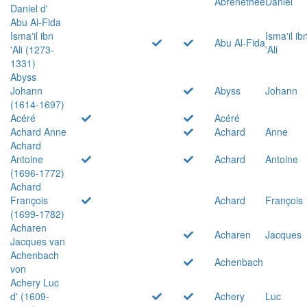
Abrenethée
Daniel
Daniel d'
Abu Al-Fida
Isma'il ibn
Isma'il ib
Abu Al-Fida
'Ali (1273-
'Ali
1331)
Abyss
Johann
Abyss
Johann
(1614-1697)
Acéré
Acéré
Achard Anne
Achard
Anne
Achard
Antoine
Achard
Antoine
(1696-1772)
Achard
François
Achard
François
(1699-1782)
Acharen
Acharen
Jacques
Jacques van
Achenbach
Achenbach
von
Achery Luc
d' (1609-
Achery
Luc