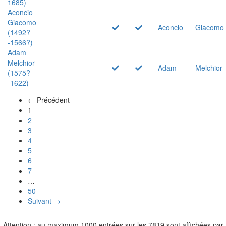
1685)
Aconcio
Giacomo
Aconcio
Giacomo
(1492?
-1566?)
Adam
Melchior
Adam
Melchior
(1575?
-1622)
← Précédent
(actuel)
1
2
3
4
5
6
7
…
50
Suivant →
Attention : au maximum 1000 entrées sur les 7819 sont affichées par