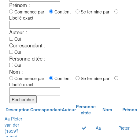
Prénom :
Commence par
Contient
Se termine par
Libellé exact
Auteur :
Oui
Correspondant :
Oui
Personne citée :
Oui
Nom :
Commence par
Contient
Se termine par
Libellé exact
Rechercher
Personne
Description
Correspondant
Auteur
Nom
Préno
citée
Aa Pieter
van der
Aa
Pieter
(1659?
-1733)