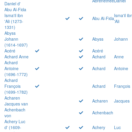
Abrenethée
Daniel
Daniel d'
Abu Al-Fida
Isma'il ibn
Isma'il ib
Abu Al-Fida
'Ali (1273-
'Ali
1331)
Abyss
Johann
Abyss
Johann
(1614-1697)
Acéré
Acéré
Achard Anne
Achard
Anne
Achard
Antoine
Achard
Antoine
(1696-1772)
Achard
François
Achard
François
(1699-1782)
Acharen
Acharen
Jacques
Jacques van
Achenbach
Achenbach
von
Achery Luc
d' (1609-
Achery
Luc