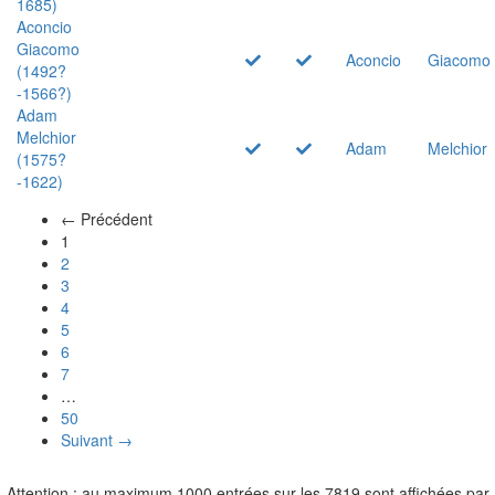
1685)
Aconcio
Giacomo
Aconcio
Giacomo
(1492?
-1566?)
Adam
Melchior
Adam
Melchior
(1575?
-1622)
← Précédent
(actuel)
1
2
3
4
5
6
7
…
50
Suivant →
Attention : au maximum 1000 entrées sur les 7819 sont affichées par