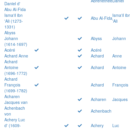
Abrenethée
Daniel
Daniel d'
Abu Al-Fida
Isma'il ibn
Isma'il ib
Abu Al-Fida
'Ali (1273-
'Ali
1331)
Abyss
Johann
Abyss
Johann
(1614-1697)
Acéré
Acéré
Achard Anne
Achard
Anne
Achard
Antoine
Achard
Antoine
(1696-1772)
Achard
François
Achard
François
(1699-1782)
Acharen
Acharen
Jacques
Jacques van
Achenbach
Achenbach
von
Achery Luc
d' (1609-
Achery
Luc