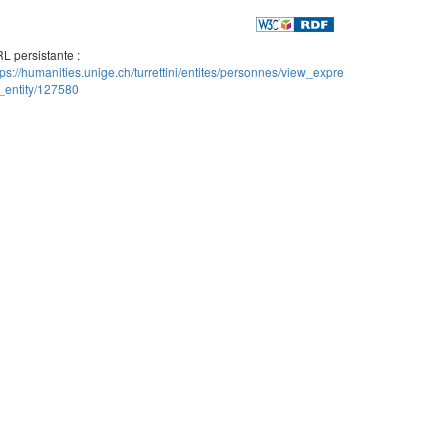
L persistante :
tps://humanities.unige.ch/turrettini/entites/personnes/view_expre
_entity/127580