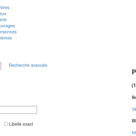
ttres
ieux
arte
uvrages
ersonnes
hèmes
Recherche avancée
P
(
So
34
IS
ar
Libellé exact
ht