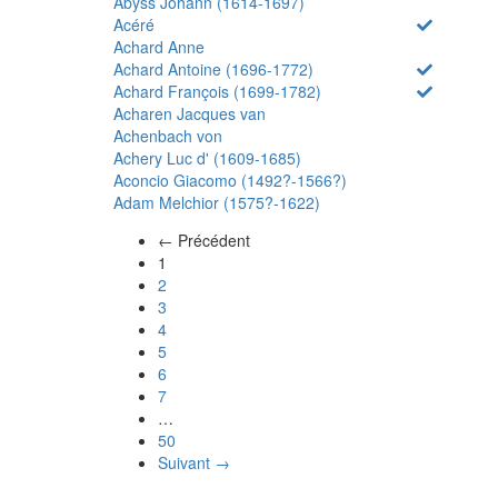
Abyss Johann (1614-1697)
Acéré
Achard Anne
Achard Antoine (1696-1772)
Achard François (1699-1782)
Acharen Jacques van
Achenbach von
Achery Luc d' (1609-1685)
Aconcio Giacomo (1492?-1566?)
Adam Melchior (1575?-1622)
← Précédent
(actuel)
1
2
3
4
5
6
7
…
50
Suivant →