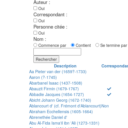
Auteur :
Oui
Correspondant :
Oui
Personne citée :
Oui
Nom :
Commence par
Contient
Se termine p
Rechercher
Description
Corresponda
Aa Pieter van der (1659?-1733)
Aaron (?-1745)
Abarbanel Isaac (1437-1508)
Abauzit Firmin (1679-1767)
Abbadie Jacques (1654-1727)
Abicht Johann Georg (1672-1740)
Ablancourt d' (cf. Frémont d'Ablancourt)
Non
Abraham Ecchellensis (1605-1664)
Abrenethée Daniel d'
Abu Al-Fida Isma'il ibn 'Ali (1273-1331)