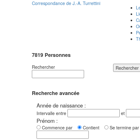
Correspondance de
J.-A. Turrettini
Le
L
C
O
P
T
7819 Personnes
Rechercher
Rechercher
Recherche avancée
Année de naissance :
Intervalle entre
et
Prénom :
Commence par
Contient
Se termine p