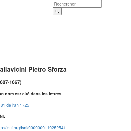
allavicini Pietro Sforza
1607-1667)
n nom est cité dans les lettres
81 de l'an 1725
NI:
tp://isni.org/isni/0000000110252541