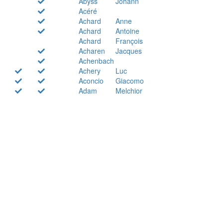
Abyss
Johann
Acéré
Achard
Anne
Achard
Antoine
Achard
François
Acharen
Jacques
Achenbach
Achery
Luc
Aconcio
Giacomo
Adam
Melchior