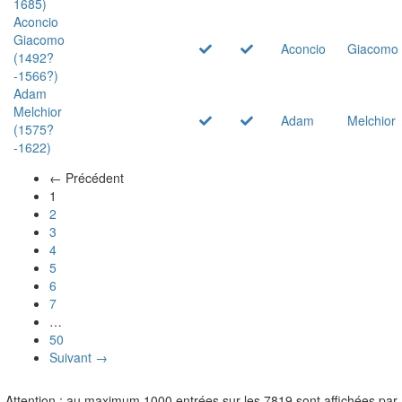
1685)
Aconcio
Giacomo
Aconcio
Giacomo
(1492?
-1566?)
Adam
Melchior
Adam
Melchior
(1575?
-1622)
← Précédent
(actuel)
1
2
3
4
5
6
7
…
50
Suivant →
Attention : au maximum 1000 entrées sur les 7819 sont affichées par