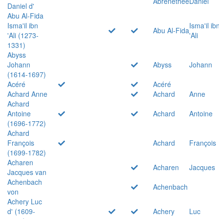
Abrenethée
Daniel
Daniel d'
Abu Al-Fida
Isma'il ibn
Isma'il ib
Abu Al-Fida
'Ali (1273-
'Ali
1331)
Abyss
Johann
Abyss
Johann
(1614-1697)
Acéré
Acéré
Achard Anne
Achard
Anne
Achard
Antoine
Achard
Antoine
(1696-1772)
Achard
François
Achard
François
(1699-1782)
Acharen
Acharen
Jacques
Jacques van
Achenbach
Achenbach
von
Achery Luc
d' (1609-
Achery
Luc