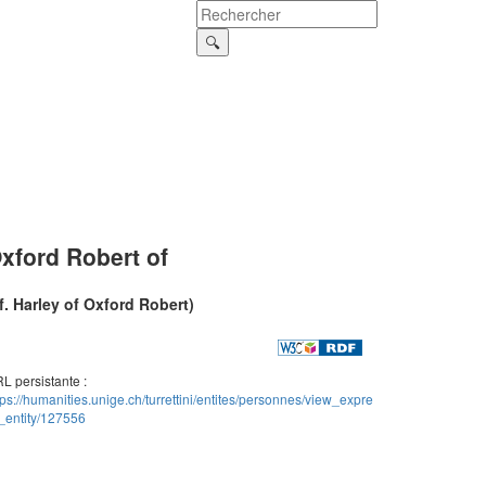
xford Robert of
f. Harley of Oxford Robert)
L persistante :
tps://humanities.unige.ch/turrettini/entites/personnes/view_expre
_entity/127556