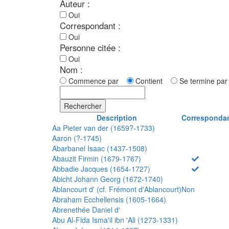
Auteur :
Oui
Correspondant :
Oui
Personne citée :
Oui
Nom :
Commence par
Contient
Se termine p
Rechercher
Description
Corresponda
Aa Pieter van der (1659?-1733)
Aaron (?-1745)
Abarbanel Isaac (1437-1508)
Abauzit Firmin (1679-1767)
Abbadie Jacques (1654-1727)
Abicht Johann Georg (1672-1740)
Ablancourt d' (cf. Frémont d'Ablancourt)
Non
Abraham Ecchellensis (1605-1664)
Abrenethée Daniel d'
Abu Al-Fida Isma'il ibn 'Ali (1273-1331)