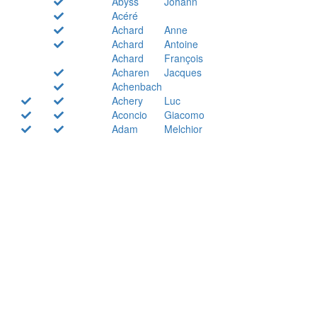
Abyss
Johann
Acéré
Achard
Anne
Achard
Antoine
Achard
François
Acharen
Jacques
Achenbach
Achery
Luc
Aconcio
Giacomo
Adam
Melchior