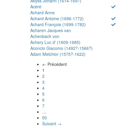
Abyss Johann (1614-1697)
Acéré
Achard Anne
Achard Antoine (1696-1772)
Achard François (1699-1782)
Acharen Jacques van
Achenbach von
Achery Luc d' (1609-1685)
Aconcio Giacomo (1492?-1566?)
Adam Melchior (1575?-1622)
← Précédent
(actuel)
1
2
3
4
5
6
7
…
50
Suivant →