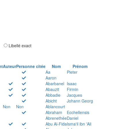
ar
Libellé exact
nt
Auteur
Personne citée
Nom
Prénom
Aa
Pieter
Aaron
Abarbanel
Isaac
Abauzit
Firmin
Abbadie
Jacques
Abicht
Johann Georg
Non
Non
Ablancourt
Abraham
Ecchellensis
Abrenethée
Daniel
Abu Al-Fida
Isma'il ibn 'Ali