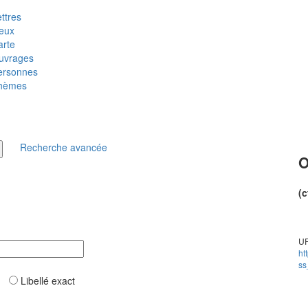
ttres
ieux
arte
uvrages
ersonnes
hèmes
Recherche avancée
O
(c
UR
ht
ss
ar
Libellé exact