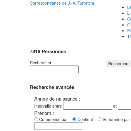
Correspondance de
J.-A. Turrettini
Le
L
C
O
P
T
7819 Personnes
Rechercher
Rechercher
Recherche avancée
Année de naissance :
Intervalle entre
et
Prénom :
Commence par
Contient
Se termine p