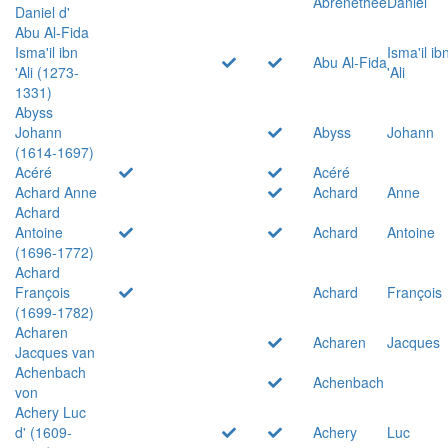
Abrenethée
Daniel
Daniel d'
Abu Al-Fida
Isma'il ibn
Isma'il ib
Abu Al-Fida
'Ali (1273-
'Ali
1331)
Abyss
Johann
Abyss
Johann
(1614-1697)
Acéré
Acéré
Achard Anne
Achard
Anne
Achard
Antoine
Achard
Antoine
(1696-1772)
Achard
François
Achard
François
(1699-1782)
Acharen
Acharen
Jacques
Jacques van
Achenbach
Achenbach
von
Achery Luc
d' (1609-
Achery
Luc