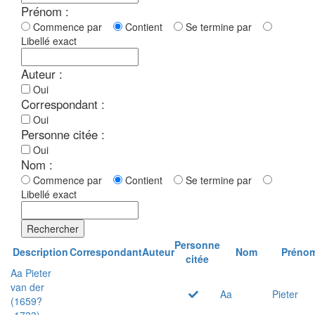
Prénom :
Commence par
Contient
Se termine par
Libellé exact
Auteur :
Oui
Correspondant :
Oui
Personne citée :
Oui
Nom :
Commence par
Contient
Se termine par
Libellé exact
Rechercher
Personne
Description
Correspondant
Auteur
Nom
Préno
citée
Aa Pieter
van der
Aa
Pieter
(1659?
-1733)