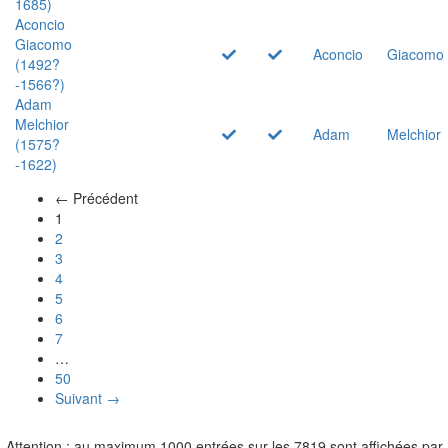
1685)
Aconcio
Giacomo
Aconcio
Giacomo
(1492?
-1566?)
Adam
Melchior
Adam
Melchior
(1575?
-1622)
← Précédent
(actuel)
1
2
3
4
5
6
7
…
50
Suivant →
Attention : au maximum 1000 entrées sur les 7819 sont affichées par