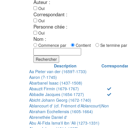
Auteur :
Oui
Correspondant :
Oui
Personne citée :
Oui
Nom :
Commence par
Contient
Se termine p
Rechercher
Description
Corresponda
Aa Pieter van der (1659?-1733)
Aaron (?-1745)
Abarbanel Isaac (1437-1508)
Abauzit Firmin (1679-1767)
Abbadie Jacques (1654-1727)
Abicht Johann Georg (1672-1740)
Ablancourt d' (cf. Frémont d'Ablancourt)
Non
Abraham Ecchellensis (1605-1664)
Abrenethée Daniel d'
Abu Al-Fida Isma'il ibn 'Ali (1273-1331)