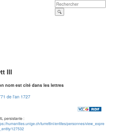
tt III
n nom est cité dans les lettres
71 de l'an 1727
L persistante :
tps://humanities.unige.ch/turrettini/entites/personnes/view_expre
_entity/127532