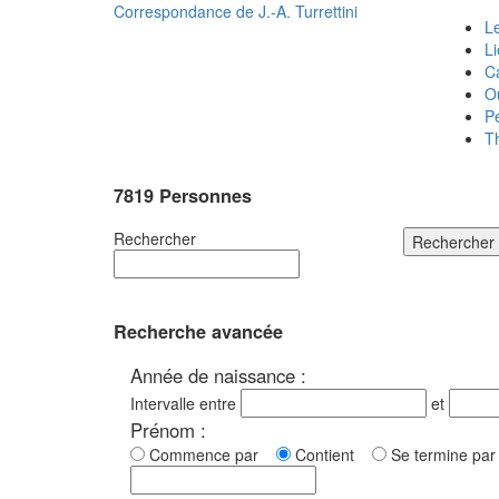
Correspondance de
J.-A. Turrettini
Le
L
C
O
P
T
7819 Personnes
Rechercher
Rechercher
Recherche avancée
Année de naissance :
Intervalle entre
et
Prénom :
Commence par
Contient
Se termine p