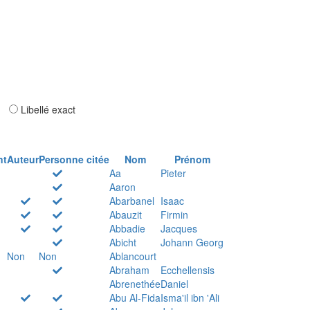
ar
Libellé exact
nt
Auteur
Personne citée
Nom
Prénom
Aa
Pieter
Aaron
Abarbanel
Isaac
Abauzit
Firmin
Abbadie
Jacques
Abicht
Johann Georg
Non
Non
Ablancourt
Abraham
Ecchellensis
Abrenethée
Daniel
Abu Al-Fida
Isma'il ibn 'Ali