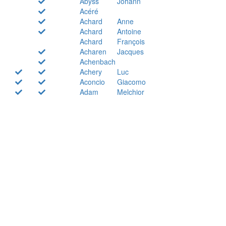
Abyss
Johann
Acéré
Achard
Anne
Achard
Antoine
Achard
François
Acharen
Jacques
Achenbach
Achery
Luc
Aconcio
Giacomo
Adam
Melchior