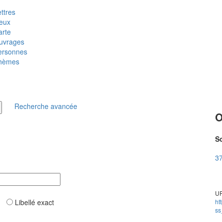
ttres
ieux
arte
uvrages
ersonnes
hèmes
Recherche avancée
O
So
37
UR
ar
Libellé exact
ht
ss