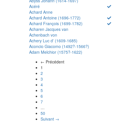
Abyss Johann (1614-1697)
Acéré
Achard Anne
Achard Antoine (1696-1772)
Achard François (1699-1782)
Acharen Jacques van
Achenbach von
Achery Luc d' (1609-1685)
Aconcio Giacomo (1492?-1566?)
Adam Melchior (1575?-1622)
← Précédent
(actuel)
1
2
3
4
5
6
7
…
50
Suivant →