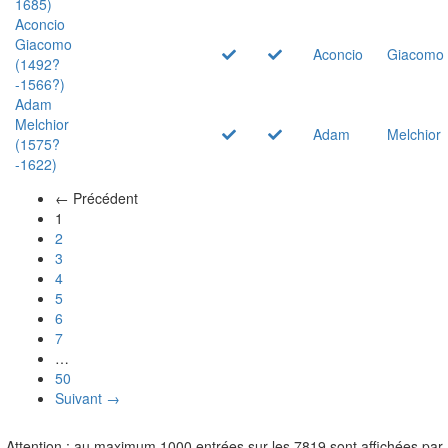
1685)
Aconcio
Giacomo
Aconcio
Giacomo
(1492?
-1566?)
Adam
Melchior
Adam
Melchior
(1575?
-1622)
← Précédent
(actuel)
1
2
3
4
5
6
7
…
50
Suivant →
Attention : au maximum 1000 entrées sur les 7819 sont affichées par