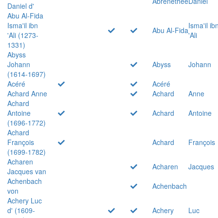
Abrenethée
Daniel
Daniel d'
Abu Al-Fida
Isma'il ibn
Isma'il ib
Abu Al-Fida
'Ali (1273-
'Ali
1331)
Abyss
Johann
Abyss
Johann
(1614-1697)
Acéré
Acéré
Achard Anne
Achard
Anne
Achard
Antoine
Achard
Antoine
(1696-1772)
Achard
François
Achard
François
(1699-1782)
Acharen
Acharen
Jacques
Jacques van
Achenbach
Achenbach
von
Achery Luc
d' (1609-
Achery
Luc