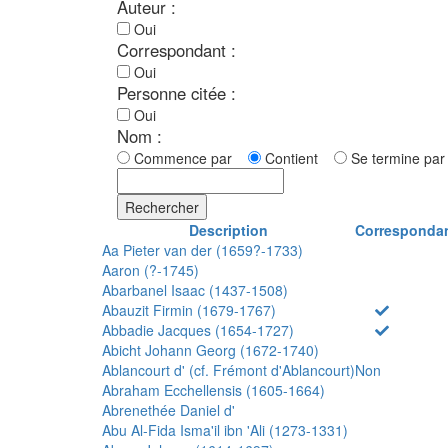
Auteur :
Oui
Correspondant :
Oui
Personne citée :
Oui
Nom :
Commence par
Contient
Se termine p
Rechercher
Description
Corresponda
Aa Pieter van der (1659?-1733)
Aaron (?-1745)
Abarbanel Isaac (1437-1508)
Abauzit Firmin (1679-1767)
Abbadie Jacques (1654-1727)
Abicht Johann Georg (1672-1740)
Ablancourt d' (cf. Frémont d'Ablancourt)
Non
Abraham Ecchellensis (1605-1664)
Abrenethée Daniel d'
Abu Al-Fida Isma'il ibn 'Ali (1273-1331)