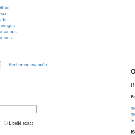
ttres
ieux
arte
uvrages
ersonnes
hèmes
Recherche avancée
O
(
So
26
26
➤ 
ar
Libellé exact
IS