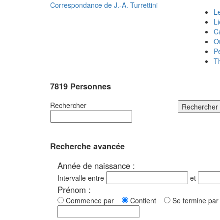
Correspondance de
J.-A. Turrettini
Le
L
C
O
P
T
7819 Personnes
Rechercher
Rechercher
Recherche avancée
Année de naissance :
Intervalle entre
et
Prénom :
Commence par
Contient
Se termine p