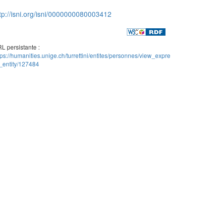
tp://isni.org/isni/0000000080003412
L persistante :
tps://humanities.unige.ch/turrettini/entites/personnes/view_expre
_entity/127484