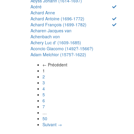
Abyss Johann (1614-1697)
Acéré
Achard Anne
Achard Antoine (1696-1772)
Achard François (1699-1782)
Acharen Jacques van
Achenbach von
Achery Luc d' (1609-1685)
Aconcio Giacomo (1492?-1566?)
Adam Melchior (1575?-1622)
← Précédent
(actuel)
1
2
3
4
5
6
7
…
50
Suivant →