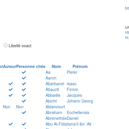
ht
UR
ht
ss
ar
Libellé exact
nt
Auteur
Personne citée
Nom
Prénom
Aa
Pieter
Aaron
Abarbanel
Isaac
Abauzit
Firmin
Abbadie
Jacques
Abicht
Johann Georg
Non
Non
Ablancourt
Abraham
Ecchellensis
Abrenethée
Daniel
Abu Al-Fida
Isma'il ibn 'Ali