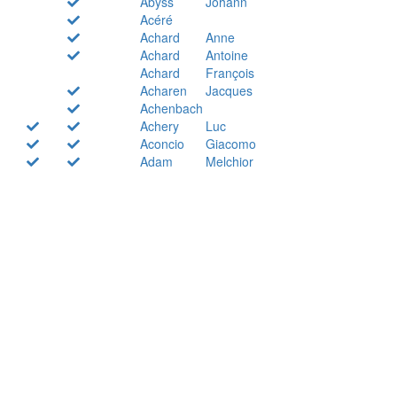
Abyss
Johann
Acéré
Achard
Anne
Achard
Antoine
Achard
François
Acharen
Jacques
Achenbach
Achery
Luc
Aconcio
Giacomo
Adam
Melchior