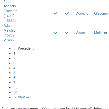
1685)
Aconcio
Giacomo
Aconcio
Giacomo
(1492?
-1566?)
Adam
Melchior
Adam
Melchior
(1575?
-1622)
← Précédent
(actuel)
1
2
3
4
5
6
7
…
50
Suivant →
Attention : au maximum 1000 entrées sur les 7819 sont affichées par