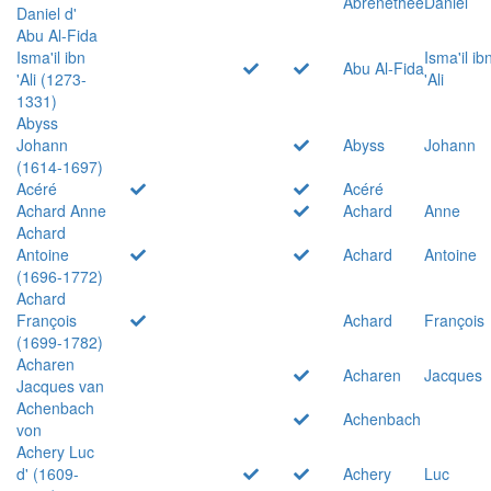
Abrenethée
Daniel
Daniel d'
Abu Al-Fida
Isma'il ibn
Isma'il ib
Abu Al-Fida
'Ali (1273-
'Ali
1331)
Abyss
Johann
Abyss
Johann
(1614-1697)
Acéré
Acéré
Achard Anne
Achard
Anne
Achard
Antoine
Achard
Antoine
(1696-1772)
Achard
François
Achard
François
(1699-1782)
Acharen
Acharen
Jacques
Jacques van
Achenbach
Achenbach
von
Achery Luc
d' (1609-
Achery
Luc