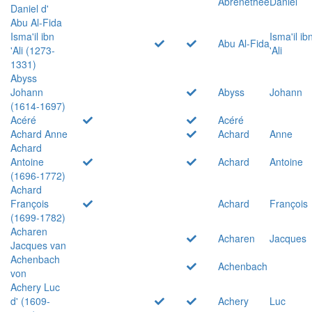
Abrenethée
Daniel
Daniel d'
Abu Al-Fida
Isma'il ibn
Isma'il ib
Abu Al-Fida
'Ali (1273-
'Ali
1331)
Abyss
Johann
Abyss
Johann
(1614-1697)
Acéré
Acéré
Achard Anne
Achard
Anne
Achard
Antoine
Achard
Antoine
(1696-1772)
Achard
François
Achard
François
(1699-1782)
Acharen
Acharen
Jacques
Jacques van
Achenbach
Achenbach
von
Achery Luc
d' (1609-
Achery
Luc