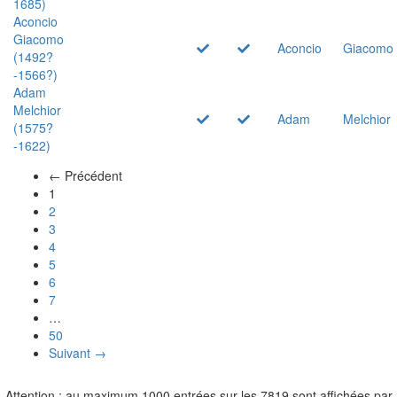
1685)
Aconcio
Giacomo
Aconcio
Giacomo
(1492?
-1566?)
Adam
Melchior
Adam
Melchior
(1575?
-1622)
← Précédent
(actuel)
1
2
3
4
5
6
7
…
50
Suivant →
Attention : au maximum 1000 entrées sur les 7819 sont affichées par